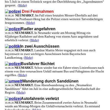
bis 5.Juli in einem Teilstück wegen der Durchführung des „Jugendmasters“
gesperrt.
(Mehr)
Drei Festnahmen
NEUMARKT.
Im Fall eines brutalen Messer-Überfalls auf drei
16.06.26
Männer in Postbauer-Heng hat die Polizei einen weiteren Tatverdächtigen
festgenommen.
(Mehr)
Radler angefahren
NEUMARKT.
In Neumarkt wurde am Montag-Mittag ein
16.06.26
62jähriger Radfahrer auf dem Radweg von einem Auto angefahren und
erheblich verletzt.
(Mehr)
In zwei Ausschüssen
NEUMARKT.
Landrat Martin Meier engagiert sich nun auch
16.06.26
bayernweit in zwei wichtigen Ausschüssen beim Bayerischen
Landkreistag.
(Mehr)
Busfahrer flüchtet
NEUMARKT.
Schon wieder hat ein Fahrer eines Linienbusses nach
16.06.26
einem von ihm verursachten Unfall mitsamt Bus und Fahrgästen die Flucht
ergriffen.
(Mehr)
Wanderung durch Sanddünen
NEUMARKT.
Eine Abendwanderung zu den „Neumarkter
16.06.26
Sanddünen“ führt im Juli in eine außergewöhnliche Naturlandschaft der
Region.
(Mehr)
Autofahrerin verletzt
NEUMARKT.
Beim Zusammenstoß zweier Autos in Neumarkt
16.06.26
wurde am Montag-Morgen die Unfallverursacherin verletzt. Es entstand