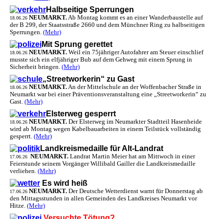
Halbseitige Sperrungen
NEUMARKT.
Ab Montag kommt es an einer Wanderbaustelle auf
18.06.26
der B 299, der Staatsstraße 2660 und dem Münchner Ring zu halbseitigen
Sperrungen.
(Mehr)
Mit Sprung gerettet
NEUMARKT.
Weil ein 75jähriger Autofahrer am Steuer einschlief
18.06.26
musste sich ein elfjähriger Bub auf dem Gehweg mit einem Sprung in
Sicherheit bringen.
(Mehr)
„Streetworkerin“ zu Gast
NEUMARKT.
An der Mittelschule an der Woffenbacher Straße in
18.06.26
Neumarkt war bei einer Präventionsveranstaltung eine „Streetworkerin“ zu
Gast.
(Mehr)
Elsterweg gesperrt
NEUMARKT.
Der Elsterweg im Neumarkter Stadtteil Hasenheide
18.06.26
wird ab Montag wegen Kabelbauarbeiten in einem Teilstück vollständig
gesperrt.
(Mehr)
Landkreismedaille für Alt-Landrat
NEUMARKT.
Landrat Martin Meier hat am Mittwoch in einer
17.06.26
Feierstunde seinem Vorgänger Willibald Gailler die Landkreismedaille
verliehen.
(Mehr)
Es wird heiß
NEUMARKT.
Der Deutsche Wetterdienst warnt für Donnerstag ab
17.06.26
den Mittagsstunden in allen Gemeinden des Landkreises Neumarkt vor
Hitze.
(Mehr)
Versuchte Tötung?