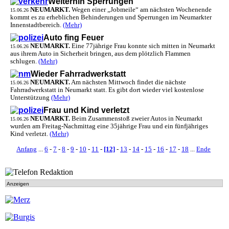
Weiterhin Sperrungen
NEUMARKT.
Wegen einer „Jobmeile“ am nächsten Wochenende
15.06.26
kommt es zu erheblichen Behinderungen und Sperrungen im Neumarkter
Innenstadtbereich.
(Mehr)
Auto fing Feuer
NEUMARKT.
Eine 77jährige Frau konnte sich mitten in Neumarkt
15.06.26
aus ihrem Auto in Sicherheit bringen, aus dem plötzlich Flammen
schlugen.
(Mehr)
Wieder Fahrradwerkstatt
NEUMARKT.
Am nächsten Mittwoch findet die nächste
15.06.26
Fahrradwerkstatt in Neumarkt statt. Es gibt dort wieder viel kostenlose
Unterstützung
(Mehr)
Frau und Kind verletzt
NEUMARKT.
Beim Zusammenstoß zweier Autos in Neumarkt
15.06.26
wurden am Freitag-Nachmittag eine 35jährige Frau und ein fünfjähriges
Kind verletzt.
(Mehr)
Anfang
...
6
-
7
-
8
-
9
-
10
-
11
-
[12]
-
13
-
14
-
15
-
16
-
17
-
18
...
Ende
Anzeigen