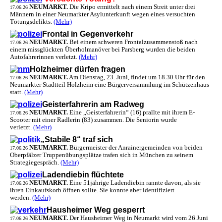
NEUMARKT.
Die Kripo ermittelt nach einem Streit unter drei
17.06.26
Männern in einer Neumarkter Asylunterkunft wegen eines versuchten
Tötungsdelikts.
(Mehr)
Frontal in Gegenverkehr
NEUMARKT.
Bei einem schweren Frontalzusammenstoß nach
17.06.26
einem missglückten Überholmanöver bei Parsberg wurden die beiden
Autofahrerinnen verletzt.
(Mehr)
Holzheimer dürfen fragen
NEUMARKT.
Am Dienstag, 23. Juni, findet um 18.30 Uhr für den
17.06.26
Neumarkter Stadtteil Holzheim eine Bürgerversammlung im Schützenhaus
statt.
(Mehr)
Geisterfahrerin am Radweg
NEUMARKT.
Eine „Geisterfahrerin“ (16) prallte mit ihrem E-
17.06.26
Scooter mit einer Radlerin (83) zusammen. Die Seniorin wurde
verletzt.
(Mehr)
„Stabile 8“ traf sich
NEUMARKT.
Bürgermeister der Anrainergemeinden von beiden
17.06.26
Oberpfälzer Truppenübungsplätze trafen sich in München zu seinem
Strategiegespräch.
(Mehr)
Ladendiebin flüchtete
NEUMARKT.
Eine 51jährige Ladendiebin rannte davon, als sie
17.06.26
ihren Einkaufskorb öffnen sollte. Sie konnte aber identifiziert
werden.
(Mehr)
Hausheimer Weg gesperrt
NEUMARKT.
Der Hausheimer Weg in Neumarkt wird vom 26.Juni
17.06.26