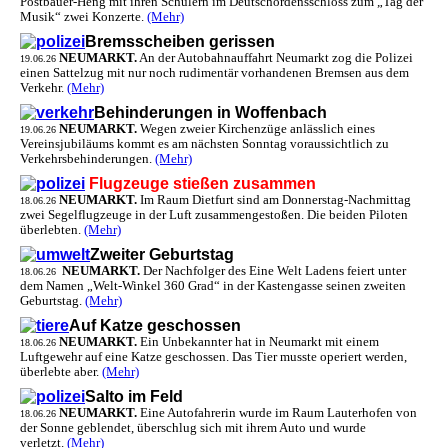
Postbauer-Heng mit ihren Schülern im Deutschordensschloss zum „Tag der
Musik“ zwei Konzerte.
(Mehr)
Bremsscheiben gerissen
NEUMARKT.
An der Autobahnauffahrt Neumarkt zog die Polizei
19.06.26
einen Sattelzug mit nur noch rudimentär vorhandenen Bremsen aus dem
Verkehr.
(Mehr)
Behinderungen in Woffenbach
NEUMARKT.
Wegen zweier Kirchenzüge anlässlich eines
19.06.26
Vereinsjubiläums kommt es am nächsten Sonntag voraussichtlich zu
Verkehrsbehinderungen.
(Mehr)
Flugzeuge stießen zusammen
NEUMARKT.
Im Raum Dietfurt sind am Donnerstag-Nachmittag
18.06.26
zwei Segelflugzeuge in der Luft zusammengestoßen. Die beiden Piloten
überlebten.
(Mehr)
Zweiter Geburtstag
NEUMARKT.
Der Nachfolger des Eine Welt Ladens feiert unter
18.06.26
dem Namen „Welt-Winkel 360 Grad“ in der Kastengasse seinen zweiten
Geburtstag.
(Mehr)
Auf Katze geschossen
NEUMARKT.
Ein Unbekannter hat in Neumarkt mit einem
18.06.26
Luftgewehr auf eine Katze geschossen. Das Tier musste operiert werden,
überlebte aber.
(Mehr)
Salto im Feld
NEUMARKT.
Eine Autofahrerin wurde im Raum Lauterhofen von
18.06.26
der Sonne geblendet, überschlug sich mit ihrem Auto und wurde
verletzt.
(Mehr)