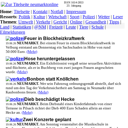
ISSN 1614-2853
23. Jahrgang
Home
:
Titelseite
|
Kontakt
|
Notfall
|
Impressum
Ressorts
:
Politik
|
Kultur
|
Wirtschaft
|
Sport
|
Polizei
|
Wetter
|
Leser
Themen
:
Umwelt
|
Verkehr
|
Gericht
|
Online
|
Gesundheit
|
Tipps
|
Land
|
Statistiken
|
@NM
|
Freizeit
|
Leute
|
Tiere
|
Schule
|
Eilmeldungen
Feuer in Blockheizkraftwerk
NEUMARKT.
Bei einem Feuer in einem Blockheizkraftwerk in
19.06.26
Velburg entstand am Donnerstag ein Sachschaden in Höhe von rund
50.000 Euro.
(Mehr)
Hose heruntergelassen
NEUMARKT.
Ein Exhibitionist vergaß seine sexuellen Aktivitäten
19.06.26
und flüchtete, als er in Buchberg von zwei jungen Frauen angeschrien
wurde.
(Mehr)
Bonbon statt Knöllchen
NEUMARKT.
Wer sein Fahrzeug ordnungsgemäß abstellt, darf sich
19.06.26
rund um den Tag der Verkehrssicherheit am Samstag in Neumarkt über
Kaubonbons freuen.
(Mehr)
Dieb beschädigt Hecke
NEUMARKT.
Beim Diebstahl eines Kinderfahrrads von einer
19.06.26
Terrasse in Pilsach richtet der Dieb 400 Euro Schaden allein an einer
Hecke an.
(Mehr)
Zwei Konzerte geplant
NEUMARKT.
Am Sonntag veranstaltet die Musikschule in
19.06.26