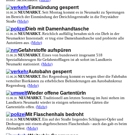
hoher Sachschaden.
(Mehr)
Einmündung gesperrt
NEUMARKT.
Seit Montag kommt es in Neumarkt zu Sperrungen
16.06.26
im Bereich der Einmündung der Dreichlingerstraße in die Freystädter
Straße
(Mehr)
Dieb mit Damenhandtasche
NEUMARKT.
Reichlich auffällig benahm sich ein Dieb in der
15.06.26
Neumarkter Innenstadt: er trug eine Damenhandtasche und probierte alle
Autotüren aus.
(Mehr)
Gefahrstoffe aufspüren
NEUMARKT.
Eines von bundesweit insgesamt 518
15.06.26
Spezialfahrzeugen für Gefahrstofflagen ist ab sofort im Landkreis
Neumarkt stationiert.
(Mehr)
Autobahn gesperrt
NEUMARKT.
Bei Regensburg kommt es wegen über die Fahrbahn
15.06.26
verteilter Bierkästen zu erheblichen Behinderungen am Autobahnkreuz
Regensburg.
(Mehr)
Wieder offene Gartentürln
NEUMARKT.
Traditionell am letzten Sonntag im Juni stehen im
15.06.26
Landkreis Neumarkt wieder in einigen sehenswerten Gärten die
Gartentürln offen.
(Mehr)
Mit Flaschenhals bedroht
NEUMARKT.
Ein auf der Straße liegendes Schlägerei-Opfer und
15.06.26
Drohungen mit einem abgebrochenen Flaschenhals - auch das gab es beim
Altstadtfest.
(Mehr)