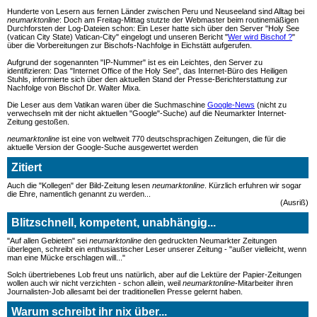
Hunderte von Lesern aus fernen Länder zwischen Peru und Neuseeland sind Alltag bei
neumarktonline
: Doch am Freitag-Mittag stutzte der Webmaster beim routinemäßigen
Durchforsten der Log-Dateien schon: Ein Leser hatte sich über den Server "Holy See
(vatican City State) Vatican-City" eingelogt und unseren Bericht "
Wer wird Bischof ?
"
über die Vorbereitungen zur Bischofs-Nachfolge in Eichstätt aufgerufen.
Aufgrund der sogenannten "IP-Nummer" ist es ein Leichtes, den Server zu
identifizieren: Das "Internet Office of the Holy See", das Internet-Büro des Heiligen
Stuhls, informierte sich über den aktuellen Stand der Presse-Berichterstattung zur
Nachfolge von Bischof Dr. Walter Mixa.
Die Leser aus dem Vatikan waren über die Suchmaschine
Google-News
(nicht zu
verwechseln mit der nicht aktuellen "Google"-Suche) auf die Neumarkter Internet-
Zeitung gestoßen.
neumarktonline
ist eine von weltweit 770 deutschsprachigen Zeitungen, die für die
aktuelle Version der Google-Suche ausgewertet werden
Zitiert
Auch die "Kollegen" der Bild-Zeitung lesen
neumarktonline
. Kürzlich erfuhren wir sogar
die Ehre, namentlich genannt zu werden...
(Ausriß)
Blitzschnell, kompetent, unabhängig...
"Auf allen Gebieten" sei
neumarktonline
den gedruckten Neumarkter Zeitungen
überlegen, schreibt ein enthusiastischer Leser unserer Zeitung - "außer vielleicht, wenn
man eine Mücke erschlagen will..."
Solch übertriebenes Lob freut uns natürlich, aber auf die Lektüre der Papier-Zeitungen
wollen auch wir nicht verzichten - schon allein, weil
neumarktonline
-Mitarbeiter ihren
Journalisten-Job allesamt bei der traditionellen Presse gelernt haben.
Warum schreibt ihr nix über...