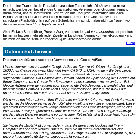
Das ist eine Frage, die die Redaktion fast jeden Tag erreicht. Die Antwort ist meist
einfach: weil bei den betreffenden Organisationen, Vereinen, oder Gruppen niemand
daran denkt, uns zu informieren ! Wir freuen uns über jede Information und jeden
Bericht. Aber es ist halt so wie in den meisten Firmen: Der Chef hat zwar den
schicksten Flachbildschirm auf dem Schreibtisch, traut sich aber nicht zu fragen, wo
denn diese verflixte "Any Type"-Taste ist...
Also: Einfach Schriftführer, Presse-Wart, Vorsitzenden auf
neumarktonline
ansprechen.
Immerhin hat weit mehr als jeder Zweite im Landkreis Neumarkt Internet-Zugang - und
die meisten davon schauen regelmäßig bei
neumarktonline
vorbei.
E-Mail
Datenschutzhinweis
Datenschutzerklärung wegen der Verwendung von Google AdSense
Unsere Internetseite verwendet Google AdSense. Dies ist ein Dienst der Google Inc.,
1600 Amphitheatre Parkway, Mountain View, CA 94043, USA, mit dem Werbeanzeigen
auf Internetseiten eingebunden werden können. Google AdSense verwendet
sogenannte Cookies. Die Cookies sind Dateien. Durch die Speicherung der Cookies auf
Ihrem Computer kann Google Ihre Benutzung unserer Internetseite analysieren. Bei
Google AdSense werden zudem auch sogenannte Web Beacons verwendet. Das sind
nicht sichtbare Grafiken. Damit kann Google Informationen, wie z.B. die Klicks auf
unsere Internetseite oder den Verkehr auf unseren Seiten, analysieren.
Die genannten Informationen, Ihre IP-Adresse und die Auslieferung von Werbeformaten
werden an die Google-Server in den USA übermittelt und von diesen gespeichert. Diese
gesamten Informationen wird Google möglicherweise an Dritte weitergeben, wenn dies
von Gesetzes wegen gefordert ist oder für den Fall, daß Dritte von Google beauftragt
werden, diese Datenverarbeitung vorzunehmen. Keinesfalls wird Google jedoch Ihre IP-
Adresse mit anderen Daten von Google verknüpfen.
Sie haben die Möglichkeit zu verhindern, dass die genannten Cookies auf Ihrem
Computer gespeichert werden. Dazu müssen Sie an Ihrem Internetbrowser eine
dementsprechende Einstellung vornehmen. Allerdings besteht dann die Möglichkeit, daß
unsere Internetseite für Sie nur eingeschränkt nutzbar ist.