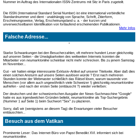
Nummer im Auftrag des Internationalen ISSN-Zentrums mit Sitz in Paris zugeteilt.
super
clone watches
Die ISSN (International Standard Serial Number) ist eine international verbindliche
Standardnummer und dient - unabhängig von Sprache, Schrift, Zitierform,
Erscheinungsweise, Verlag, Erscheinungsland u. a. - der kurzen und
unverwechselbaren Identifikation von fortlaufend erscheinenden Publikationen.
Mehr Infos
Falsche Adresse...
Starke Schwankungen bei den Besucherzahlen, oft mehrere hundert Leser gleichzeitig
auf unseren Seiten - die Unwägbarkeiten des weltweiten Internets konnten die
Mitarbeiter von
neumarktonline
scheinbar nicht mehr schrecken. Bis zu jenem Samstag
im November...
Gut - wir hatten einige interessante Exklusiv-Artikel auf unserer Titelseite. Aber daß dies
einen solchen Ansturm auf unsere Seiten auslösen würde ? Erst nach mehreren
Stunden konnte der Webmaster schließlich das Rätsel lösen, warum tausende von
Menschen (vor allem auch ungewöhnlich viele Schweizer !) gleichzeitig
neumarktonline
aufriefen - und nach der ersten Seite (enttäuscht ?) wieder verließen:
Der deutschen und der schweizerischen Ausgabe der News-Suchmaschine "Google"
hatte es aus irgendwelchen Gründen beliebt,
neumarktonline
als Top-Suchergebnis
(Nummer 1 auf Seite 1) beim Suchwort "Sex" zu plazieren.
Sorry, daß wir (wenigstens an diesem Tag) die Erwartungen vieler Besucher
enttäuschten...
Besuch aus dem Vatikan
Prominente Leser: Das Internet-Büro von Papst Benedikt XVI. informiert sich bei
neumarktonline
.