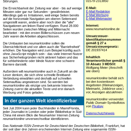
01579-2313850
Störungen.
E-Mail:
Die Erreichbarkeit der Zeitung war aber - bis auf wenige
E-Mail Redaktion
Minuten oder gar nur Sekunden - gewährleistet.
E-Mail Werbung
Allerdings gab es Irritationen, weil einige Seiten bereits
E-Mail Webmaster
auf die horizontale Navigation am oberen Seitenrand
umgestellt waren, andere aber noch über die "alte"
Internet:
Navigationen am linken Rand verfügten. Rund 28.000
www.neumarktonline.de
Seiten wurden zwischen Mittag und Mitternacht
bearbeitet - mit den ersten Böllerschüssen zum neuen
Umsatzsteuer-
Jahr waren die Arbeiten abgeschlossen.
Identifikationsnummer
gemäß § 27 a
Die Umbauten bei
neumarktonline
sollen die
Umsatzsteuergesetz:
Übersichtlichkeit und vor allem auch die "Barriefreiheit"
DE 201937414
erhöhen. Die Navigation wird zum Beispiel künftig auch
ohne
JavaScript
möglich sein - das viele Internet-Nutzer
Inhaltlich
aus Sicherheitsgründen nicht aktiviert haben und das
Verantwortlicher gemäß §
für sehbehinderte oder blinde Nutzer eine schwere
10 Absatz 3 MDStV:
Barriere darstellt.
Wolfgang Meier (Anschrift
wie oben)
Außerdem will
neumarktonline
auch in Zukunft an die
Leser denken, die sich ohne schnelle Breitband-
neumarktonline
behält sich
Verbindung einwählen und deshalb auf schnellen
bei den kostenlosen
Seitenaufbau angewiesen sind. So werden bei
Angeboten (Kleinanzeigen,
neumarktonline
als einzige uns bekannte Internet-
Mietmarkt, Jobbörse usw.)
Zeitung zuerst die aktuellen Texte und erst danach
vor, Anzeigen abzulehnen
Werbung und Fotos geladen.
neumarktonline
verwendet
In der ganzen Welt identifizierbar
Public Domain
-Symbolfotos
von
Pixabay
Seit Juli 2004 kann jeder Buchhändler in Miami/Florida,
jeder Journalist in London oder jeder Bibliothekar in Süd-
Datenschutzhinweis
China mit einem Blick die Neumarkter Internet-Zeitung
neumarktonline
unverwechselbar identifizieren.
Das
Nationale ISSN-Zentrum für Deutschland
der
Deutschen Bibliothek
, Frankfurt, hat
der seit über drei Jahren erscheinenden Internet-Zeitung eine sogenannte ISSN-