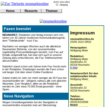
ISSN 1614-2853
23. Jahrgang
Home
Ressorts
Themen
Umwelt
Titelseite
Politik
Verkehr
Kontakt
Kultur
Gericht
Notfall
Wirtschaft
Faxen beendet
Online
Impressum
Sport
Impressum
Gesundheit
Polizei
NEUMARKT.
Redaktion und Verlag trennen sich von
einem vor 30 Jahren modernen Kommunikationsgerät;
Tipps
Wetter
neumarktonline.de
dem "Telefaksimile" - kurz Fax.
(ISSN 1614-2853)
Land
Leser
Nachdem vor wenigen Wochen auch die allerletzte
Herausgeber:
Statistiken
Neumarkter Behörde, von der
neumarktonline
Wolfgang Meier
regelmäßig Pressemitteilungen bezieht, vom Fax auf
@NM
Emails umgestellt hat, hat man sich auch in unserer
Redaktion:
Freizeit
Zeitung dazu entschlossen, die Fax-Telefonnummer
Wolfgang Meier
abzuschalten.
Seelstraße 23
Leute
92318 Neumarkt
Natürlich stand schon seit Jahren kein Fax-Gerät mehr
Tiere
E-Mail
in der Redaktion. Empfangen wurden die Faxe schon
Schule
seit langer Zeit über einen Online-Faxdienst.
Verantwortlich für den
redaktionellen Inhalt:
Eilmeldungen
Zuletzt trafen im Jahr nur mehr weniger als 50 Faxe bei
Wolfgang Meier,
neumarktonline
ein - übrigens nahezu alle vom gleichen
Absender. Zum Vergleich: allein an die Redaktion
Anschrift:
werden im Jahr etwa 70.000 Email gesendet - ohne
Seelstraße 23
Spam.
92318 Neumarkt
Neue Navigation
Telefon:
Redaktion:
09181/5242998
Wegen Umstellungarbeiten bei der Navigation in
Mobil:
neumarktonline
erwartete man am Silvestertag