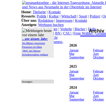
Home
:
Titelseite
|
Kontakt
Ressorts
:
Politik
|
Kultur
|
Wirtschaft
|
Sport
|
Polizei
|
On
Über uns
:
Redaktion
|
Impressum
|
Kontakt
Anzeigen
:
Werbung buchen
Service
:
Notfall
|
Wetter
|
Verkehr
|
Bücher
|
Hallo
Archiv
Themen
:
Arbeitsamt
|
BN
|
CSU
|
Freie Wähler
|
Gesun
Lokal-Links
:
Übersicht
...vor einem Jahr:
Archiv
:
Archiv
|
Dokumen-
Vor Blitzen geschützt
2026
tationen
Personen im Gleis
Januar
Februar
„High“ am Steuer
Mai
Juni
Scheibenmäher geklaut
September
Oktober
2025
Januar
Februar
Mai
Juni
September
Oktober
Anzeigen
2024
Januar
Februar
Mai
Juni
September
Oktober