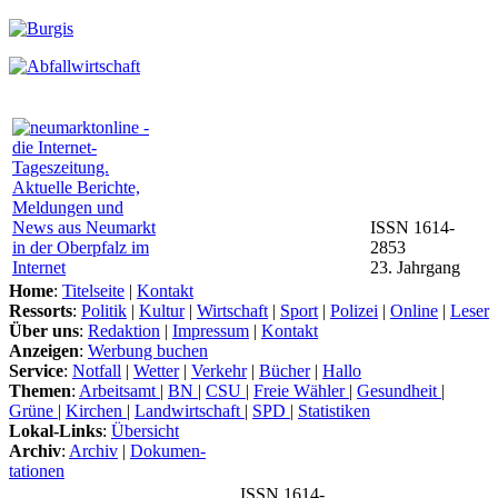
ISSN 1614-
2853
23. Jahrgang
Home
:
Titelseite
|
Kontakt
Ressorts
:
Politik
|
Kultur
|
Wirtschaft
|
Sport
|
Polizei
|
Online
|
Leser
Über uns
:
Redaktion
|
Impressum
|
Kontakt
Anzeigen
:
Werbung buchen
Service
:
Notfall
|
Wetter
|
Verkehr
|
Bücher
|
Hallo
Themen
:
Arbeitsamt
|
BN
|
CSU
|
Freie Wähler
|
Gesundheit
|
Grüne
|
Kirchen
|
Landwirtschaft
|
SPD
|
Statistiken
Lokal-Links
:
Übersicht
Archiv
:
Archiv
|
Dokumen-
tationen
ISSN 1614-