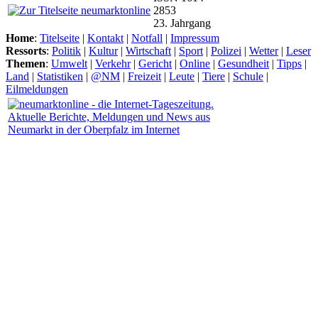
2853
23. Jahrgang
Home
:
Titelseite
|
Kontakt
|
Notfall
|
Impressum
Ressorts
:
Politik
|
Kultur
|
Wirtschaft
|
Sport
|
Polizei
|
Wetter
|
Leser
Themen
:
Umwelt
|
Verkehr
|
Gericht
|
Online
|
Gesundheit
|
Tipps
|
Land
|
Statistiken
|
@NM
|
Freizeit
|
Leute
|
Tiere
|
Schule
|
Eilmeldungen