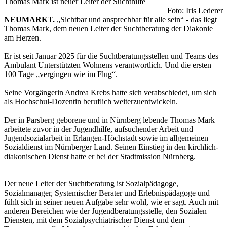
Thomas Mark ist neuer Leiter der Suchthilfe
Foto: Iris Lederer
NEUMARKT.
„Sichtbar und ansprechbar für alle sein“ - das liegt
Thomas Mark, dem neuen Leiter der Suchtberatung der Diakonie
am Herzen.
Er ist seit Januar 2025 für die Suchtberatungsstellen und Teams des
Ambulant Unterstützten Wohnens verantwortlich. Und die ersten
100 Tage „vergingen wie im Flug“.
Seine Vorgängerin Andrea Krebs hatte sich verabschiedet, um sich
als Hochschul-Dozentin beruflich weiterzuentwickeln.
Der in Parsberg geborene und in Nürnberg lebende Thomas Mark
arbeitete zuvor in der Jugendhilfe, aufsuchender Arbeit und
Jugendsozialarbeit in Erlangen-Höchstadt sowie im allgemeinen
Sozialdienst im Nürnberger Land. Seinen Einstieg in den kirchlich-
diakonischen Dienst hatte er bei der Stadtmission Nürnberg.
Der neue Leiter der Suchtberatung ist Sozialpädagoge,
Sozialmanager, Systemischer Berater und Erlebnispädagoge und
fühlt sich in seiner neuen Aufgabe sehr wohl, wie er sagt. Auch mit
anderen Bereichen wie der Jugendberatungsstelle, den Sozialen
Diensten, mit dem Sozialpsychiatrischer Dienst und dem