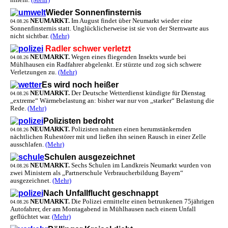
hinein.
(Mehr)
Wieder Sonnenfinsternis
NEUMARKT.
Im August findet über Neumarkt wieder eine
04.08.26
Sonnenfinsternis statt. Unglücklicherweise ist sie von der Sternwarte aus
nicht sichtbar.
(Mehr)
Radler schwer verletzt
NEUMARKT.
Wegen eines fliegenden Insekts wurde bei
04.08.26
Mühlhausen ein Radfahrer abgelenkt. Er stürzte und zog sich schwere
Verletzungen zu.
(Mehr)
Es wird noch heißer
NEUMARKT.
Der Deutsche Wetterdienst kündigte für Dienstag
04.08.26
„extreme“ Wärmebelastung an: bisher war nur von „starker“ Belastung die
Rede.
(Mehr)
Polizisten bedroht
NEUMARKT.
Polizisten nahmen einen herumstänkernden
04.08.26
nächtlichen Ruhestörer mit und ließen ihn seinen Rausch in einer Zelle
ausschlafen.
(Mehr)
Schulen ausgezeichnet
NEUMARKT.
Sechs Schulen im Landkreis Neumarkt wurden von
04.08.26
zwei Ministern als „Partnerschule Verbraucherbildung Bayern“
ausgezeichnet.
(Mehr)
Nach Unfallflucht geschnappt
NEUMARKT.
Die Polizei ermittelte einen betrunkenen 75jährigen
04.08.26
Autofahrer, der am Montagabend in Mühlhausen nach einem Unfall
geflüchtet war.
(Mehr)