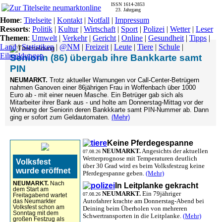
ISSN 1614-2853
23. Jahrgang
Home
:
Titelseite
|
Kontakt
|
Notfall
|
Impressum
Ressorts
:
Politik
|
Kultur
|
Wirtschaft
|
Sport
|
Polizei
|
Wetter
|
Leser
Themen
:
Umwelt
|
Verkehr
|
Gericht
|
Online
|
Gesundheit
|
Tipps
|
Land
|
Statistiken
|
@NM
|
Freizeit
|
Leute
|
Tiere
|
Schule
|
Eilmeldungen
Seniorin (86) übergab ihre Bankkarte samt
PIN
NEUMARKT.
Trotz aktueller Warnungen vor Call-Center-Betrügern
nahmen Ganoven einer 86jährigen Frau in Woffenbach über 1000
Euro ab - mit einer neuen Masche. Ein Betrüger gab sich als
Mitarbeiter ihrer Bank aus - und holte am Donnerstag-Mittag vor der
Wohnung der Seniorin deren Bankkkarte samt PIN-Nummer ab. Dann
ging er sofort zum Geldautomaten.
(Mehr)
Keine Pferdegespanne
NEUMARKT.
Angesichts der aktuellen
07.08.26
Wetterprognose mit Temperaturen deutlich
Volksfest
über 30 Grad wird es beim Volksfestzug keine
wurde eröffnet
Pferdegespanne geben.
(Mehr)
NEUMARKT.
Nach
In Leitplanke gekracht
dem Start am
NEUMARKT.
Ein 79jähriger
07.08.26
Freitagabend wartet
Autofahrer krachte am Donnerstag-Abend bei
das Neumarkter
Volksfest schon am
Deining beim Überholen von mehreren
Sonntag mit dem
Schwertransporten in die Leitplanke.
(Mehr)
großen Festzug als