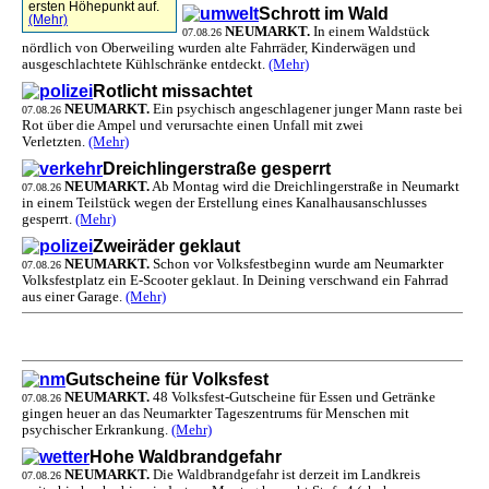
ersten Höhepunkt auf.
Schrott im Wald
(Mehr)
NEUMARKT.
In einem Waldstück
07.08.26
nördlich von Oberweiling wurden alte Fahrräder, Kinderwägen und
ausgeschlachtete Kühlschränke entdeckt.
(Mehr)
Rotlicht missachtet
NEUMARKT.
Ein psychisch angeschlagener junger Mann raste bei
07.08.26
Rot über die Ampel und verursachte einen Unfall mit zwei
Verletzten.
(Mehr)
Dreichlingerstraße gesperrt
NEUMARKT.
Ab Montag wird die Dreichlingerstraße in Neumarkt
07.08.26
in einem Teilstück wegen der Erstellung eines Kanalhausanschlusses
gesperrt.
(Mehr)
Zweiräder geklaut
NEUMARKT.
Schon vor Volksfestbeginn wurde am Neumarkter
07.08.26
Volksfestplatz ein E-Scooter geklaut. In Deining verschwand ein Fahrrad
aus einer Garage.
(Mehr)
Gutscheine für Volksfest
NEUMARKT.
48 Volksfest-Gutscheine für Essen und Getränke
07.08.26
gingen heuer an das Neumarkter Tageszentrums für Menschen mit
psychischer Erkrankung.
(Mehr)
Hohe Waldbrandgefahr
NEUMARKT.
Die Waldbrandgefahr ist derzeit im Landkreis
07.08.26