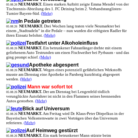
NEUMARKT.
Einen starken Auftritt zeigte Emma Mendel von der
05.08.26
Tischtennis-Abteilung des 1. FC Deining beim 2. Verbandsranglisten-
Turnier Bayern-Süd.
(Mehr)
In Pedale getreten
NEUMARKT.
Drei Wochen lang traten viele Neumarkter bei
05.08.26
einem „Stadtradeln“ in die Pedale – nun wurden die eifrigsten Radler für
ihren Einsatz belohnt.
(Mehr)
Testfahrt unter Alkoholeinfluss
NEUMARKT.
Ein betrunkener Fahranfänger drehte mit einem
05.08.26
geliehenem Auto Testrunden um einen Fischweiher bei Pyrbaum - und das
ging prompt schief.
(Mehr)
Apotheke abgesperrt
NEUMARKT.
Wegen eines potenziell gefährlichen Wirkstoffs
05.08.26
musste am Dienstag eine Apotheke in Parsberg kurzfristig abgesperrt
werden.
(Mehr)
Mann war sofort tot
NEUMARKT.
Der am Dienstag bei Lengenfeld tödlich
05.08.26
verunglückte Autofahrer ist nicht in den Flammen seines brennenden
Autos gestorben.
(Mehr)
Blick auf Universum
NEUMARKT.
Am Freitag wird Dr. Klaus-Peter Dörpelkus in der
05.08.26
Bayerischen Volkssternwarte in zwei Vorträgen über das Universum
referieren.
(Mehr)
Auf Heimweg gestürzt
NEUMARKT.
Ein stark betrunkener Mann stürzte beim
05.08.26