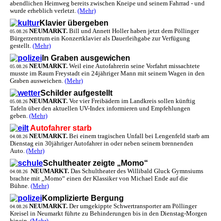
abendlichen Heimweg bereits zwischen Kneipe und seinem Fahrrad - und
wurde erheblich verletzt.
(Mehr)
Klavier übergeben
NEUMARKT.
Bill und Annett Holler haben jetzt dem Pöllinger
05.08.26
Bürgerzentrum ein Konzertklavier als Dauerleihgabe zur Verfügung
gestellt.
(Mehr)
In Graben ausgewichen
NEUMARKT.
Weil eine Autofahrerin seine Vorfahrt missachtete
05.08.26
musste im Raum Freystadt ein 24jähriger Mann mit seinem Wagen in den
Graben ausweichen.
(Mehr)
Schilder aufgestellt
NEUMARKT.
Vor vier Freibädern im Landkreis sollen künftig
05.08.26
Tafeln über den aktuellen UV-Index informieren und Empfehlungen
geben.
(Mehr)
Autofahrer starb
NEUMARKT.
Bei einem tragischen Unfall bei Lengenfeld starb am
04.08.26
Dienstag ein 30jähriger Autofahrer in oder neben seinem brennenden
Auto.
(Mehr)
Schultheater zeigte „Momo“
NEUMARKT.
Das Schultheater des Willibald Gluck Gymnsiums
04.08.26
brachte mit „Momo“ einen der Klassiker von Michael Ende auf die
Bühne.
(Mehr)
Komplizierte Bergung
NEUMARKT.
Der umgekippte Schwertransporter am Pöllinger
04.08.26
Kreisel in Neumarkt führte zu Behinderungen bis in den Dienstag-Morgen