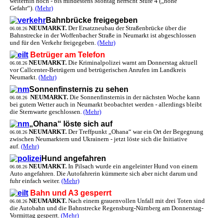
weiterhin hoch - bis mindestens Montag herrscht Stufe 4 („hohe
Gefahr“).
(Mehr)
Bahnbrücke freigegeben
NEUMARKT.
Der Ersatzneubau der Straßenbrücke über die
06.08.26
Bahnstrecke in der Woffenbacher Straße in Neumarkt ist abgeschlossen
und für den Verkehr freigegeben.
(Mehr)
Betrüger am Telefon
NEUMARKT.
Die Kriminalpolizei warnt am Donnerstag aktuell
06.08.26
vor Callcenter-Betrügern und betrügerischen Anrufen im Landkreis
Neumarkt.
(Mehr)
Sonnenfinsternis zu sehen
NEUMARKT.
Die Sonnenfinsternis in der nächsten Woche kann
06.08.26
bei gutem Wetter auch in Neumarkt beobachtet werden - allerdings bleibt
die Sternwarte geschlossen.
(Mehr)
„Ohana“ löste sich auf
NEUMARKT.
Der Treffpunkt „Ohana“ war ein Ort der Begegnung
06.08.26
zwischen Neumarktern und Ukrainern - jetzt löste sich die Initiative
auf.
(Mehr)
Hund angefahren
NEUMARKT.
In Pilsach wurde ein angeleinter Hund von einem
06.08.26
Auto angefahren. Die Autofahrerin kümmerte sich aber nicht darum und
fuhr einfach weiter.
(Mehr)
Bahn und A3 gesperrt
NEUMARKT.
Nach einem grauenvollen Unfall mit drei Toten sind
06.08.26
die Autobahn und die Bahnstrecke Regensburg-Nürnberg am Donnerstag-
Vormittag gesperrt.
(Mehr)