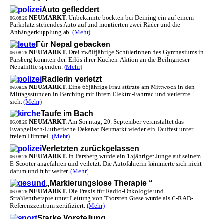
Auto gefleddert
NEUMARKT.
Unbekannte bockten bei Deining ein auf einem
06.08.26
Parkplatz stehendes Auto auf und montierten zwei Räder und die
Anhängerkupplung ab.
(Mehr)
Für Nepal gebacken
NEUMARKT.
Drei zwölfjährige Schülerinnen des Gymnasiums in
06.08.26
Parsberg konnten den Erlös ihrer Kuchen-Aktion an die Beilngrieser
Nepalhilfe spenden.
(Mehr)
Radlerin verletzt
NEUMARKT.
Eine 65jährige Frau stürzte am Mittwoch in den
06.08.26
Mittagsstunden in Berching mit ihrem Elektro-Fahrrad und verletzte
sich.
(Mehr)
Taufe im Bach
NEUMARKT.
Am Sonntag, 20. September veranstaltet das
06.08.26
Evangelisch-Lutherische Dekanat Neumarkt wieder ein Tauffest unter
freiem Himmel.
(Mehr)
Verletzten zurückgelassen
NEUMARKT.
In Parsberg wurde ein 15jähriger Junge auf seinem
06.08.26
E-Scooter angefahren und verletzt. Die Autofahrerin kümmerte sich nicht
darum und fuhr weiter.
(Mehr)
„Markierungslose Therapie “
NEUMARKT.
Die Praxis für Radio-Onkologie und
06.08.26
Strahlentherapie unter Leitung von Thorsten Giese wurde als C-RAD-
Referenzzentrum zertifiziert.
(Mehr)
Starke Vorstellung