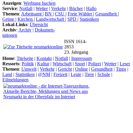
Anzeigen
:
Werbung buchen
Service
:
Notfall
|
Wetter
|
Verkehr
|
Bücher
|
Hallo
Themen
:
Arbeitsamt
|
BN
|
CSU
|
Freie Wähler
|
Gesundheit
|
Grüne
|
Kirchen
|
Landwirtschaft
|
SPD
|
Statistiken
Lokal-Links
:
Übersicht
Archiv
:
Archiv
|
Dokumen-
tationen
ISSN 1614-
2853
23. Jahrgang
Home
:
Titelseite
|
Kontakt
|
Notfall
|
Impressum
Ressorts
:
Politik
|
Kultur
|
Wirtschaft
|
Sport
|
Polizei
|
Wetter
|
Leser
Themen
:
Umwelt
|
Verkehr
|
Gericht
|
Online
|
Gesundheit
|
Tipps
|
Land
|
Statistiken
|
@NM
|
Freizeit
|
Leute
|
Tiere
|
Schule
|
Eilmeldungen