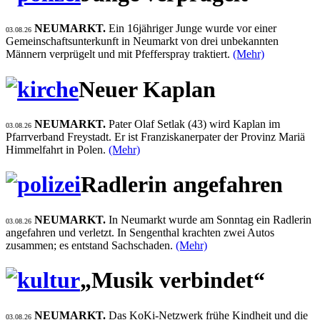
NEUMARKT.
Ein 16jähriger Junge wurde vor einer
03.08.26
Gemeinschaftsunterkunft in Neumarkt von drei unbekannten
Männern verprügelt und mit Pfefferspray traktiert.
(Mehr)
Neuer Kaplan
NEUMARKT.
Pater Olaf Setlak (43) wird Kaplan im
03.08.26
Pfarrverband Freystadt. Er ist Franziskanerpater der Provinz Mariä
Himmelfahrt in Polen.
(Mehr)
Radlerin angefahren
NEUMARKT.
In Neumarkt wurde am Sonntag ein Radlerin
03.08.26
angefahren und verletzt. In Sengenthal krachten zwei Autos
zusammen; es entstand Sachschaden.
(Mehr)
„Musik verbindet“
NEUMARKT.
Das KoKi-Netzwerk frühe Kindheit und die
03.08.26