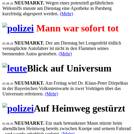
NEUMARKT.
Wegen eines potenziell gefährlichen
05.08.26
Wirkstoffs musste am Dienstag eine Apotheke in Parsberg
kurzfristig abgesperrt werden.
(Mehr)
Mann war sofort tot
NEUMARKT.
Der am Dienstag bei Lengenfeld tödlich
05.08.26
verunglückte Autofahrer ist nicht in den Flammen seines
brennenden Autos gestorben.
(Mehr)
Blick auf Universum
NEUMARKT.
Am Freitag wird Dr. Klaus-Peter Dörpelkus
05.08.26
in der Bayerischen Volkssternwarte in zwei Vorträgen über das
Universum referieren.
(Mehr)
Auf Heimweg gestürzt
NEUMARKT.
Ein stark betrunkener Mann stürzte beim
05.08.26
abendlichen Heimweg bereits zwischen Kneipe und seinem Fahrrad
- und wurde erheblich verletzt.
(Mehr)