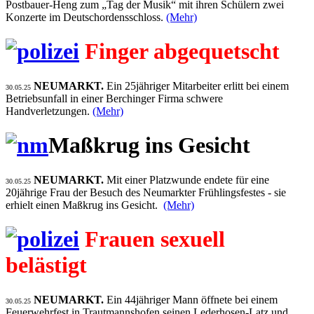
Postbauer-Heng zum „Tag der Musik“ mit ihren Schülern zwei
Konzerte im Deutschordensschloss.
(Mehr)
Finger abgequetscht
NEUMARKT.
Ein 25jähriger Mitarbeiter erlitt bei einem
30.05.25
Betriebsunfall in einer Berchinger Firma schwere
Handverletzungen.
(Mehr)
Maßkrug ins Gesicht
NEUMARKT.
Mit einer Platzwunde endete für eine
30.05.25
20jährige Frau der Besuch des Neumarkter Frühlingsfestes - sie
erhielt einen Maßkrug ins Gesicht.
(Mehr)
Frauen sexuell
belästigt
NEUMARKT.
Ein 44jähriger Mann öffnete bei einem
30.05.25
Feuerwehrfest in Trautmannshofen seinen Lederhosen-Latz und