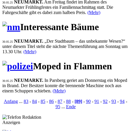
NEUMARKT.
Am Freitag findet im Rahmen des
30.05.25
Neumarkter Frühlingfestes ein Familiennachmittag statt. Die
Fahrgeschäfte gibt es dabei zum halben Preis.
(Mehr)
Interessante Bäume
NEUMARKT.
„Der Stadtbaum – das unbekannte Wesen?“
30.05.25
unter diesem Titel steht die nächste Themenführung am Sonntag um
13.30 Uhr.
(Mehr)
Moped in Flammen
NEUMARKT.
In Parsberg geriet am Donnerstag ein Moped
30.05.25
in Brand. Der Besitzer konnte die brennende Maschine noch aus
einem Schuppen schieben.
(Mehr)
Anfang
...
83
-
84
-
85
-
86
-
87
-
88
-
[89]
-
90
-
91
-
92
-
93
-
94
-
95
...
Ende
Anzeigen