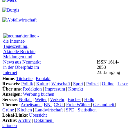
ISSN 1614-
2853
23. Jahrgang
Home
:
Titelseite
|
Kontakt
Ressorts
:
Politik
|
Kultur
|
Wirtschaft
|
Sport
|
Polizei
|
Online
|
Leser
Über uns
:
Redaktion
|
Impressum
|
Kontakt
Anzeigen
:
Werbung buchen
Service
:
Notfall
|
Wetter
|
Verkehr
|
Bücher
|
Hallo
Themen
:
Arbeitsamt
|
BN
|
CSU
|
Freie Wähler
|
Gesundheit
|
Grüne
|
Kirchen
|
Landwirtschaft
|
SPD
|
Statistiken
Lokal-Links
:
Übersicht
Archiv
:
Archiv
|
Dokumen-
tationen