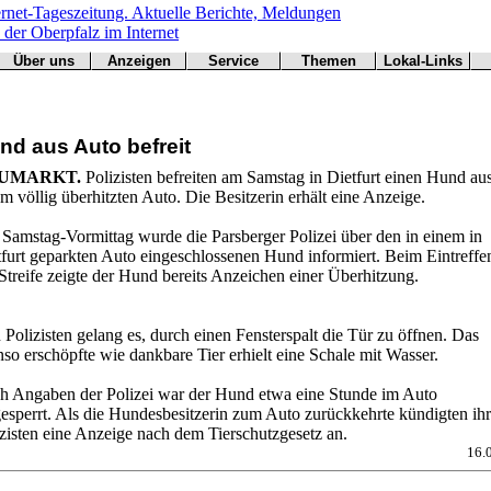
Über uns
Anzeigen
Service
Themen
Lokal-Links
Werbung
Arbeitsamt
Redaktion
Notfall
Übersicht
buchen
BN
Impressum
Wetter
CSU
Kontakt
Verkehr
nd aus Auto befreit
Freie Wähler
Bücher
Gesundheit
Hallo
UMARKT.
Polizisten befreiten am Samstag in Dietfurt einen Hund au
Grüne
m völlig überhitzten Auto. Die Besitzerin erhält eine Anzeige.
Kirchen
Landwirtschaft
Samstag-Vormittag wurde die Parsberger Polizei über den in einem in
SPD
tfurt geparkten Auto eingeschlossenen Hund informiert. Beim Eintreffe
Streife zeigte der Hund bereits Anzeichen einer Überhitzung.
Statistiken
Polizisten gelang es, durch einen Fensterspalt die Tür zu öffnen. Das
so erschöpfte wie dankbare Tier erhielt eine Schale mit Wasser.
h Angaben der Polizei war der Hund etwa eine Stunde im Auto
esperrt. Als die Hundesbesitzerin zum Auto zurückkehrte kündigten ihr
zisten eine Anzeige nach dem Tierschutzgesetz an.
16.