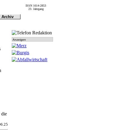
ISSN 1614-2853
23. Jahrgang
Archiv
Archiv
Dokumen-
tationen
Anzeigen
s
n
 die
06.25