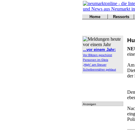
Home
Ressorts
Titelseite
Politik
Kontakt
Kultur
Wirtschaft
Hu
Sport
Polizei
NE
...vor einem Jahr:
Online
eine
Vor Blitzen geschützt
Leser
Personen im Gleis
Am 
„High“ am Steuer
Scheibenmäher geklaut
Die
der 
Den 
eben
Anzeigen
Nac
eing
Poli