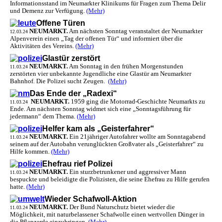
Informationsstand im Neumarkter Klinikums für Fragen zum Thema Delir
und Demenz zur Verfügung.
(Mehr)
Offene Türen
NEUMARKT.
Am nächsten Sonntag veranstaltet der Neumarkter
12.03.24
Alpenverein einen „Tag der offenen Tür“ und informiert über die
Aktivitäten des Vereins.
(Mehr)
Glastür zerstört
NEUMARKT.
Am Sonntag in den frühen Morgenstunden
11.03.24
zerstörten vier unbekannte Jugendliche eine Glastür am Neumarkter
Bahnhof. Die Polizei sucht Zeugen.
(Mehr)
Das Ende der „Radexi“
NEUMARKT.
1959 ging die Motorrad-Geschichte Neumarkts zu
11.03.24
Ende. Am nächsten Sonntag widmet sich eine „Sonntagsführung für
jedermann“ dem Thema.
(Mehr)
Helfer kam als „Geisterfahrer“
NEUMARKT.
Ein 21jähriger Autofahrer wollte am Sonntagabend
11.03.24
seinem auf der Autobahn verunglückten Großvater als „Geisterfahrer“ zu
Hilfe kommen.
(Mehr)
Ehefrau rief Polizei
NEUMARKT.
Ein sturzbetrunkener und aggressiver Mann
11.03.24
bespuckte und beleidigte die Polizisten, die seine Ehefrau zu Hilfe gerufen
hatte.
(Mehr)
Wieder Schafwoll-Aktion
NEUMARKT.
Der Bund Naturschutz bietet wieder die
11.03.24
Möglichkeit, mit naturbelassener Schafwolle einen wertvollen Dünger in