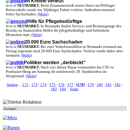
Im Kreisel verletzt
NEUMARKT.
Beim Zusammenstoß zweier Autos im Pöllinger
09.03.24
Kreisverkehr wurde ein 50jähriger Fahrer verletzt. Außerdem entstand
hoher Sachschaden.
(Mehr)
Hilfe für Pflegebedürftige
NEUMARKT.
In Neumarkt finden Service- und Beratungstage des
09.03.24
Bezirks zu finanziellen Hilfen für pflegebedürftige und behinderte
Menschen statt.
(Mehr)
20.000 Euro Sachschaden
NEUMARKT.
Bei zwei Verkehrsunfällen in Neumarkt entstand am
09.03.24
Freitag ingesamt rund 20.000 Euro Sachschaden. Verletzt wurde dabei aber
niemand.
(Mehr)
Politiker werden „derbleckt“
NEUMARKT.
Nach vier Jahren Pause veranstaltet die CSU in
09.03.24
Postbauer-Heng am Samstag ihr mittlerweile 20. Starkbierfest im
Stieglersaal.
(Mehr)
Anfang
...
172
-
173
-
174
-
175
-
176
-
177
-
[178]
-
179
-
180
-
181
-
182
-
183
-
184
...
Ende
Anzeigen