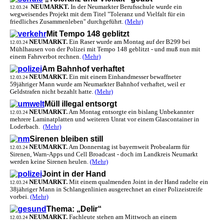
NEUMARKT.
In der Neumarkter Berufsschule wurde ein
12.03.24
wegweisendes Projekt mit dem Titel "Toleranz und Vielfalt für ein
friedliches Zusammenleben" durchgeführt.
(Mehr)
Mit Tempo 148 geblitzt
NEUMARKT.
Ein Raser wurde am Montag auf der B299 bei
12.03.24
Mühlhausen von der Polizei mit Tempo 148 geblitzt - und muß nun mit
einem Fahrverbot rechnen.
(Mehr)
Am Bahnhof verhaftet
NEUMARKT.
Ein mit einem Einhandmesser bewaffneter
12.03.24
59jähriger Mann wurde am Neumarkter Bahnhof verhaftet, weil er
Geldstrafen nicht bezahlt hatte.
(Mehr)
Müll illegal entsorgt
NEUMARKT.
Am Montag entsorgte ein bislang Unbekannter
12.03.24
mehrere Laminatplatten und weiteren Unrat vor einem Glascontainer in
Loderbach.
(Mehr)
Sirenen bleiben still
NEUMARKT.
Am Donnerstag ist bayernweit Probealarm für
12.03.24
Sirenen, Warn-Apps und Cell Broadcast - doch im Landkreis Neumarkt
werden keine Sirenen heulen.
(Mehr)
Joint in der Hand
NEUMARKT.
Mit einem qualmenden Joint in der Hand radelte ein
12.03.24
38jähriger Mann in Schlangenlinien ausgerechnet an einer Polizeistreife
vorbei.
(Mehr)
Thema: „Delir“
NEUMARKT.
Fachleute stehen am Mittwoch an einem
12.03.24