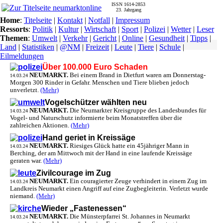
ISSN 1614-2853
23. Jahrgang
Home
:
Titelseite
|
Kontakt
|
Notfall
|
Impressum
Ressorts
:
Politik
|
Kultur
|
Wirtschaft
|
Sport
|
Polizei
|
Wetter
|
Leser
Themen
:
Umwelt
|
Verkehr
|
Gericht
|
Online
|
Gesundheit
|
Tipps
|
Land
|
Statistiken
|
@NM
|
Freizeit
|
Leute
|
Tiere
|
Schule
|
Eilmeldungen
Über 100.000 Euro Schaden
NEUMARKT.
Bei einem Brand in Dietfurt waren am Donnerstag-
14.03.24
Morgen 300 Rinder in Gefahr. Menschen und Tiere blieben jedoch
unverletzt.
(Mehr)
Vogelschützer wählten neu
NEUMARKT.
Die Neumarkter Kreisgruppe des Landesbundes für
14.03.24
Vogel- und Naturschutz informierte beim Monatstreffen über die
zahlreichen Aktionen.
(Mehr)
Hand geriet in Kreissäge
NEUMARKT.
Riesiges Glück hatte ein 45jähriger Mann in
14.03.24
Berching, der am Mittwoch mit der Hand in eine laufende Kreissäge
geraten war.
(Mehr)
Zivilcourage im Zug
NEUMARKT.
Ein couragierter Zeuge verhindert in einem Zug im
14.03.24
Landkreis Neumarkt einen Angriff auf eine Zugbegleiterin. Verletzt wurde
niemand.
(Mehr)
Wieder „Fastenessen“
NEUMARKT.
Die Münsterpfarrei St. Johannes in Neumarkt
14.03.24