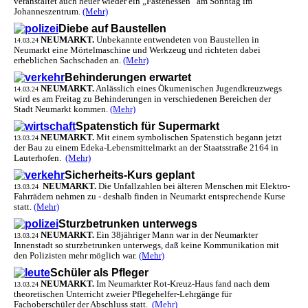
veranstaltet auch heuer wieder ein „Fastenessen“ am Sonntag im
Johanneszentrum.
(Mehr)
Diebe auf Baustellen
NEUMARKT.
Unbekannte entwendeten von Baustellen in
14.03.24
Neumarkt eine Mörtelmaschine und Werkzeug und richteten dabei
erheblichen Sachschaden an.
(Mehr)
Behinderungen erwartet
NEUMARKT.
Anlässlich eines Ökumenischen Jugendkreuzwegs
14.03.24
wird es am Freitag zu Behinderungen in verschiedenen Bereichen der
Stadt Neumarkt kommen.
(Mehr)
Spatenstich für Supermarkt
NEUMARKT.
Mit einem symbolischen Spatenstich begann jetzt
13.03.24
der Bau zu einem Edeka-Lebensmittelmarkt an der Staatsstraße 2164 in
Lauterhofen.
(Mehr)
Sicherheits-Kurs geplant
NEUMARKT.
Die Unfallzahlen bei älteren Menschen mit Elektro-
13.03.24
Fahrrädern nehmen zu - deshalb finden in Neumarkt entsprechende Kurse
statt.
(Mehr)
Sturzbetrunken unterwegs
NEUMARKT.
Ein 38jähriger Mann war in der Neumarkter
13.03.24
Innenstadt so sturzbetrunken unterwegs, daß keine Kommunikation mit
den Polizisten mehr möglich war.
(Mehr)
Schüler als Pfleger
NEUMARKT.
Im Neumarkter Rot-Kreuz-Haus fand nach dem
13.03.24
theoretischen Unterricht zweier Pflegehelfer-Lehrgänge für
Fachoberschüler der Abschluss statt.
(Mehr)