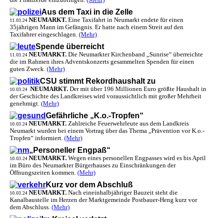
die Pflanzerde einzubringen.
(Mehr)
Aus dem Taxi in die Zelle
NEUMARKT.
Eine Taxifahrt in Neumarkt endete für einen
11.03.24
35jährigen Mann im Gefängnis. Er hatte nach einem Streit auf den
Taxifahrer eingeschlagen.
(Mehr)
Spende überreicht
NEUMARKT.
Die Neumarkter Kirchenband „Sunrise“ überreichte
11.03.24
die im Rahmen ihres Adventskonzerts gesammelten Spenden für einen
guten Zweck.
(Mehr)
CSU stimmt Rekordhaushalt zu
NEUMARKT.
Der mit über 196 Millionen Euro größte Haushalt in
10.03.24
der Geschichte des Landkreises wird voraussichtlich mit großer Mehrheit
genehmigt.
(Mehr)
Gefährliche „K.o.-Tropfen“
NEUMARKT.
Zahlreiche Feuerwehrleute aus dem Landkreis
10.03.24
Neumarkt wurden bei einem Vortrag über das Thema „Prävention vor K.o.-
Tropfen“ informiert.
(Mehr)
„Personeller Engpaß“
NEUMARKT.
Wegen eines personellen Engpasses wird es bis April
10.03.24
im Büro des Neumarkter Bürgerhauses zu Einschränkungen der
Öffnungszeiten kommen.
(Mehr)
Kurz vor dem Abschluß
NEUMARKT.
Nach eineinhalbjähriger Bauzeit steht die
10.03.24
Kanalbaustelle im Herzen der Marktgemeinde Postbauer-Heng kurz vor
dem Abschluss.
(Mehr)