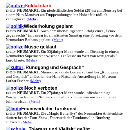
Soldat starb
NEUMARKT.
Ein niederländischer Soldat (28) ist am Dienstag bei
13.03.24
einem Nato-Manöver am Truppenübungsplatz Hohenfels tödlich
verunglückt.
(Mehr)
Wiederholung geplant
NEUMARKT.
Nach dem überwältigenden Erfolg einer „Demo
13.03.24
gegen rechts“ im Januar ist am nächsten Samstag eine Forsetzung vor dem
Neumarkter Rathaus geplant.
(Mehr)
Nüsse geklaut
NEUMARKT.
Ein 55jähriger Mann wurde am Dienstag in einem
13.03.24
Neumarkter Supermarkt erwischt als er Nüsse im Wert von weniger als 3
Euro klaute.
(Mehr)
„Rundgang und Gespräch“
NEUMARKT.
Marie-José van de Loo ist zu Gast bei „Rundgang
13.03.24
und Gespräch“ anlässlich der Hans-Platschek-Ausstellung im Museum
Lothar Fischer.
(Mehr)
Noch verboten
NEUMARKT.
Ein 27jähriger Mann wurde - offenbar einige
13.03.24
Wochen zu früh - im Neumarkter Stadtpark mit einem noch verbotenen
Joint erwischt.
(Mehr)
Feuerwerk der Turnkunst
NEUMARKT.
Die „Magic Butterflys“ der Neumarkter Artistenkiste
12.03.24
durften bei der Turn-Show „Feuerwerk der Turnkunst“ in Nürnberg
auftreten.
(Mehr)
„Toleranz und Vielfalt“ geübt