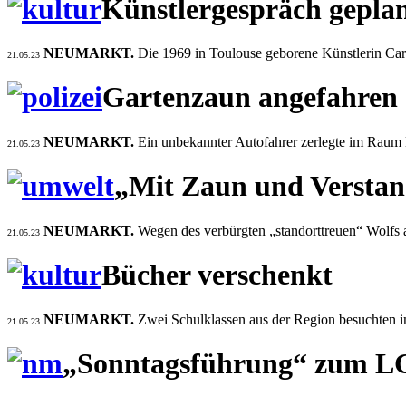
Künstlergespräch gepla
NEUMARKT.
Die 1969 in Toulouse geborene Künstlerin Car
21.05.23
Gartenzaun angefahren
NEUMARKT.
Ein unbekannter Autofahrer zerlegte im Raum B
21.05.23
„Mit Zaun und Verstand
NEUMARKT.
Wegen des verbürgten „standorttreuen“ Wolfs 
21.05.23
Bücher verschenkt
NEUMARKT.
Zwei Schulklassen aus der Region besuchten
21.05.23
„Sonntagsführung“ zum L