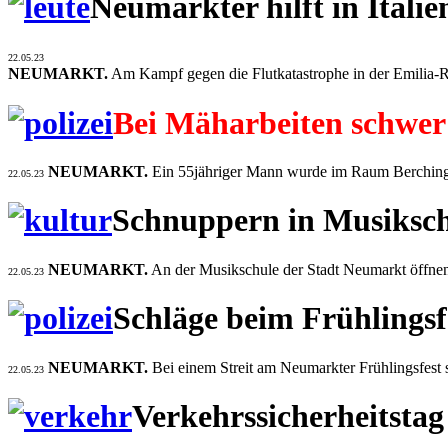
Neumarkter hilft in Italie
22.05.23
NEUMARKT.
Am Kampf gegen die Flutkatastrophe in der Emilia-R
Bei Mäharbeiten schwer 
NEUMARKT.
Ein 55jähriger Mann wurde im Raum Berching be
22.05.23
Schnuppern in Musiksc
NEUMARKT.
An der Musikschule der Stadt Neumarkt öffnen
22.05.23
Schläge beim Frühlingsf
NEUMARKT.
Bei einem Streit am Neumarkter Frühlingsfest s
22.05.23
Verkehrssicherheitstag