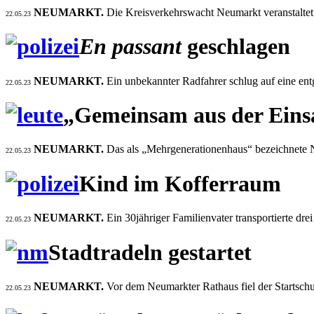
NEUMARKT.
Die Kreisverkehrswacht Neumarkt veranstaltet i
22.05.23
En passant
geschlagen
NEUMARKT.
Ein unbekannter Radfahrer schlug auf eine ent
22.05.23
„Gemeinsam aus der Eins
NEUMARKT.
Das als „Mehrgenerationenhaus“ bezeichnete N
22.05.23
Kind im Kofferraum
NEUMARKT.
Ein 30jähriger Familienvater transportierte dr
22.05.23
Stadtradeln gestartet
NEUMARKT.
Vor dem Neumarkter Rathaus fiel der Startschu
22.05.23