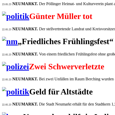
NEUMARKT.
Der Pöllinger Heimat- und Kulturverein plant 
23.05.23
Günter Müller tot
NEUMARKT.
Der stellvertretende Landrat und Kreisvorsitze
22.05.23
„Friedliches Frühlingsfest“
NEUMARKT.
Von einem friedlichen Frühlingsfest ohne groß
22.05.23
Zwei Schwerverletzte
NEUMARKT.
Bei zwei Unfällen im Raum Berching wurden a
22.05.23
Geld für Altstädte
NEUMARKT.
Die Stadt Neumarkt erhält für den Stadtkern
22.05.23