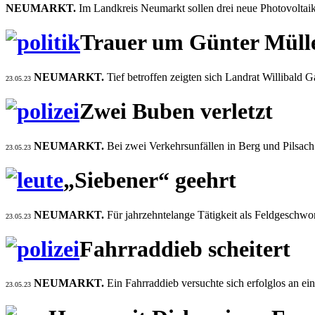
NEUMARKT.
Im Landkreis Neumarkt sollen drei neue Photovolta
Trauer um Günter Müll
NEUMARKT.
Tief betroffen zeigten sich Landrat Willibald G
23.05.23
Zwei Buben verletzt
NEUMARKT.
Bei zwei Verkehrsunfällen in Berg und Pilsach
23.05.23
„Siebener“ geehrt
NEUMARKT.
Für jahrzehntelange Tätigkeit als Feldgeschw
23.05.23
Fahrraddieb scheitert
NEUMARKT.
Ein Fahrraddieb versuchte sich erfolglos an ei
23.05.23