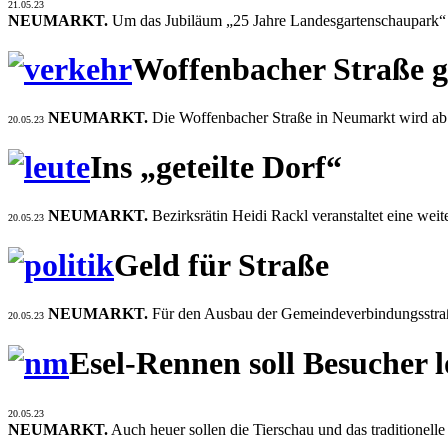
21.05.23
NEUMARKT.
Um das Jubiläum „25 Jahre Landesgartenschaupark“ g
Woffenbacher Straße g
NEUMARKT.
Die Woffenbacher Straße in Neumarkt wird ab 
20.05.23
Ins „geteilte Dorf“
NEUMARKT.
Bezirksrätin Heidi Rackl veranstaltet eine wei
20.05.23
Geld für Straße
NEUMARKT.
Für den Ausbau der Gemeindeverbindungsstraß
20.05.23
Esel-Rennen soll Besucher 
20.05.23
NEUMARKT.
Auch heuer sollen die Tierschau und das traditionel