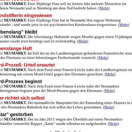
NEUMARKT.
Eine 30jährige Frau soll im letzten Jahr mehrere Menschen im
.25
kreis Neumarkt und in Nürnberg mit dem Tod bedroht haben.
(Mehr)
ndstifterin eingewiesen
NEUMARKT.
Eine 45jährige Frau hat in Neumarkt ihre eigene Wohnung
.25
zündet - und wurde jetzt in ein psychiatrisches Krankenhaus eingewiesen.
(Mehr)
benslang“ bleibt
NEUMARKT.
Die lebenslange Haftstrafe wegen Mordes gegen einen 51jährige
.25
aumer wurde jetzt bestätigt und ist rechtskräftig.
(Mehr)
enslange Haft
NEUMARKT.
Im Fall der an der Landkreisgrenze gefundenen Frauenleiche wur
.25
t der Ehemann zu einer lebenslangen Freiheitsstrafe verurteilt.
(Mehr)
d-Prozeß: Urteil erwartet
NEUMARKT.
Nach dem Fund einer Frauen-Leiche nahe der Landkreisgrenze wi
.25
onnerstag mit einem Mord-Urteil gegen den Ehemann gerechnet.
(Mehr)
d-Prozess beginnt
NEUMARKT.
Nach dem Fund einer Frauen-Leiche nahe der Neumarkter
.25
kreisgrenze beginnt jetzt der Mord-Prozess gegen den Ehemann.
(Mehr)
er richtet sich selbst
NEUMARKT.
Der mutmaßliche Haupttäter bei der Ermordung eines Mannes in 
.25
 des Neumarkter Bahnhofs hat sich selbst das Leben genommen.
(Mehr)
tar“ gestorben
NEUMARKT.
Der im Jahr 2011 wegen des Überfalls auf einen Neumarkter
.25
händler verurteilte Rapper „Xatar“ wurde offenbar tot aufgefunden.
(Mehr)