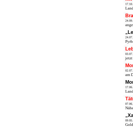
17.10
Land
Bra
24.09
ange
„Le
24.07
Pyrb
Leb
03.07
jetz
Mor
02.07
am D
Mor
17.06
Land
Tät
07.06
Nähe
„Xa
09.05
Gold