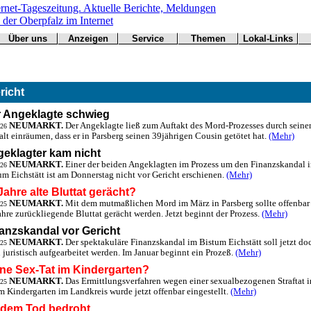
Über uns
Anzeigen
Service
Themen
Lokal-Links
Werbung
Arbeitsamt
Redaktion
Notfall
Übersicht
buchen
BN
Impressum
Wetter
CSU
Kontakt
Verkehr
richt
Freie Wähler
Bücher
Gesundheit
Hallo
 Angeklagte schwieg
Grüne
NEUMARKT.
Der Angeklagte ließ zum Auftakt des Mord-Prozesses durch seine
.26
Kirchen
lt einräumen, dass er in Parsberg seinen 39jährigen Cousin getötet hat.
(Mehr)
Landwirtschaft
eklagter kam nicht
SPD
NEUMARKT.
Einer der beiden Angeklagten im Prozess um den Finanzskandal 
.26
um Eichstätt ist am Donnerstag nicht vor Gericht erschienen.
Statistiken
(Mehr)
Jahre alte Bluttat gerächt?
NEUMARKT.
Mit dem mutmaßlichen Mord im März in Parsberg sollte offenbar
.25
ahre zurückliegende Bluttat gerächt werden. Jetzt beginnt der Prozess.
(Mehr)
anzskandal vor Gericht
NEUMARKT.
Der spektakuläre Finanzskandal im Bistum Eichstätt soll jetzt do
.25
 juristisch aufgearbeitet werden. Im Januar beginnt ein Prozeß.
(Mehr)
ne Sex-Tat im Kindergarten?
NEUMARKT.
Das Ermittlungsverfahren wegen einer sexualbezogenen Straftat i
.25
m Kindergarten im Landkreis wurde jetzt offenbar eingestellt.
(Mehr)
 dem Tod bedroht