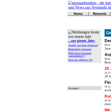
Home
Ressorts
Titelseite
Politik
Kontakt
Kultur
Wirtschaft
Ge
Sport
Polizei
Der
...vor einem Jahr:
Online
09.01
„Surfer“ auf dem Güterzug
Leser
Anwa
Weiterfahrt gestoppt
3000-Euro-Schaden
Ang
„wegpolieren“?
08.01
Tage der offenen Tür
Bist
20 
23.12
20 J
Fin
19.12
Anzeigen
noch
Kei
30.10
eine
Mit