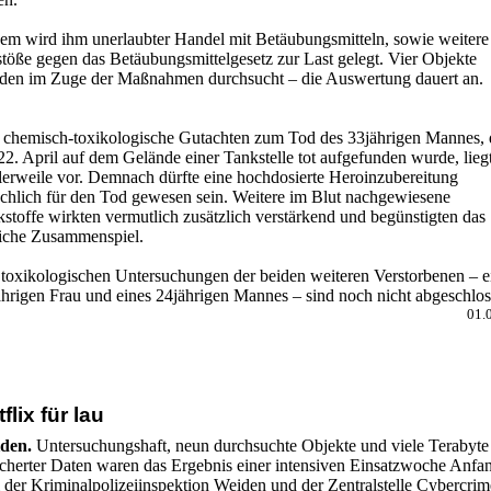
em wird ihm unerlaubter Handel mit Betäubungsmitteln, sowie weitere
töße gegen das Betäubungsmittelgesetz zur Last gelegt. Vier Objekte
den im Zuge der Maßnahmen durchsucht – die Auswertung dauert an.
 chemisch-toxikologische Gutachten zum Tod des 33jährigen Mannes, 
2. April auf dem Gelände einer Tankstelle tot aufgefunden wurde, lieg
tlerweile vor. Demnach dürfte eine hochdosierte Heroinzubereitung
ächlich für den Tod gewesen sein. Weitere im Blut nachgewiesene
stoffe wirkten vermutlich zusätzlich verstärkend und begünstigten das
liche Zusammenspiel.
 toxikologischen Untersuchungen der beiden weiteren Verstorbenen – e
ährigen Frau und eines 24jährigen Mannes – sind noch nicht abgeschlos
01.
flix für lau
den.
Untersuchungshaft, neun durchsuchte Objekte und viele Terabyte
icherter Daten waren das Ergebnis einer intensiven Einsatzwoche Anfa
 der Kriminalpolizeiinspektion Weiden und der Zentralstelle Cybercrim