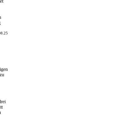
et
h
g
08.25
rigen
 zu
rei
tt
n