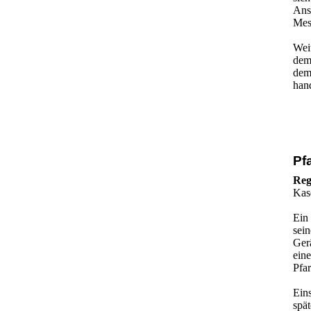
Ans
Mes
Weit
dem
dem
han
Pf
Reg
Kas
Ein
sei
Ger
ein
Pfar
Ein
spät