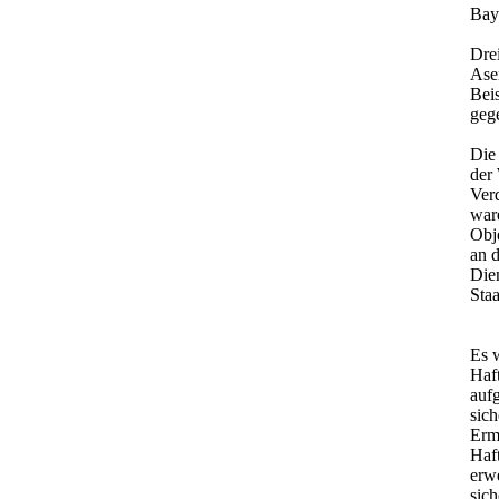
Bay
Drei
Ase
Beis
geg
Die
der
Verd
ware
Obj
an 
Die
Sta
Es 
Haf
auf
sich
Erm
Haf
erw
sich