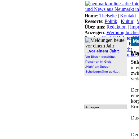
Home
:
Titelseite
|
Kontakt
Ressorts
:
Politik
|
Kultur
|
W
Über uns
:
Redaktion
|
Imp
Anzeigen
:
Werbung buche
Service
:
Notfall
|
Wetter
|
V
Me
Themen
:
Arbeitsamt
|
BN
Lokal-Links
:
Übersicht
...vor einem Jahr:
Ma
Archiv
:
Archiv
|
Dokumen
Vor Blitzen geschützt
tationen
Sul
Personen im Gleis
„High“ am Steuer
in 
Scheibenmäher geklaut
zwi
verl
Der
eine
kör
Erm
Anzeigen
Das
Der