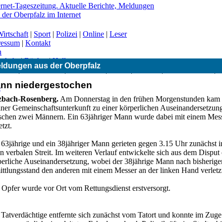
irtschaft
|
Sport
|
Polizei
|
Online
|
Leser
ressum
|
Kontakt
n
erkehr
|
Bücher
|
Hallo
ldungen aus der Oberpfalz
|
CSU
|
Freie Wähler
|
Gesundheit
|
Grüne
|
Kirchen
|
Landwirtschaft
|
nn niedergestochen
-
zbach-Rosenberg.
Am Donnerstag in den frühen Morgenstunden kam 
einer Gemeinschaftsunterkunft zu einer körperlichen Auseinandersetzun
schen zwei Männern. Ein 63jähriger Mann wurde dabei mit einem Mes
etzt.
 63jährige und ein 38jähriger Mann gerieten gegen 3.15 Uhr zunächst i
n verbalen Streit. Im weiteren Verlauf entwickelte sich aus dem Disput 
perliche Auseinandersetzung, wobei der 38jährige Mann nach bisherig
ittlungsstand den anderen mit einem Messer an der linken Hand verletz
 Opfer wurde vor Ort vom Rettungsdienst erstversorgt.
 Tatverdächtige entfernte sich zunächst vom Tatort und konnte im Zuge