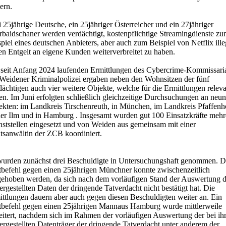
ern.
 25jährige Deutsche, ein 25jähriger Österreicher und ein 27jähriger
rbaidschaner werden verdächtigt, kostenpflichtige Streamingdienste z
piel eines deutschen Anbieters, aber auch zum Beispiel von Netflix ille
en Entgelt an eigene Kunden weiterverbreitet zu haben.
 seit Anfang 2024 laufenden Ermittlungen des Cybercrime-Kommissari
 Weidener Kriminalpolizei ergaben neben den Wohnsitzen der fünf
ächtigen auch vier weitere Objekte, welche für die Ermittlungen relev
n. Im Juni erfolgten schließlich gleichzeitige Durchsuchungen an neun
ekten: im Landkreis Tirschenreuth, in München, im Landkreis Pfaffenh
der Ilm und in Hamburg . Insgesamt wurden gut 100 Einsatzkräfte mehr
nststellen eingesetzt und von Weiden aus gemeinsam mit einer
atsanwältin der ZCB koordiniert.
wurden zunächst drei Beschuldigte in Untersuchungshaft genommen. D
tbefehl gegen einen 25jährigen Münchner konnte zwischenzeitlich
gehoben werden, da sich nach dem vorläufigen Stand der Auswertung d
ergestellten Daten der dringende Tatverdacht nicht bestätigt hat. Die
ittlungen dauern aber auch gegen diesen Beschuldigten weiter an. Ein
tbefehl gegen einen 25jährigen Mannaus Hamburg wurde mittlerweile
eitert, nachdem sich im Rahmen der vorläufigen Auswertung der bei i
ergestellten Datenträger der dringende Tatverdacht unter anderem der