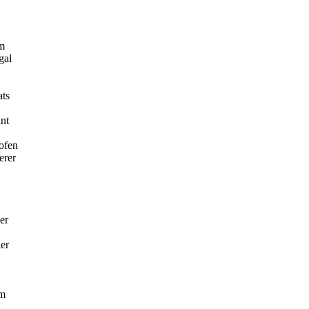
um
gal
ats
ant
ofen
erer
er
er
hm