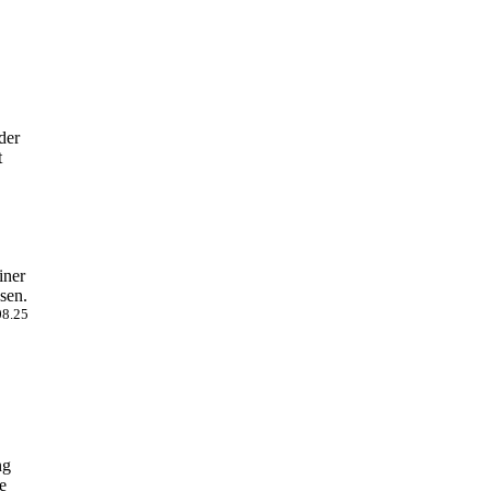
der
t
iner
sen.
08.25
ng
e