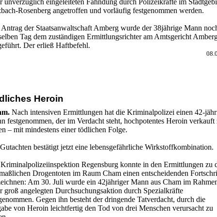
r unverzüglich eingeleiteten Fahndung durch Polizeikräfte im Stadtgebi
zbach-Rosenberg angetroffen und vorläufig festgenommen werden.
 Antrag der Staatsanwaltschaft Amberg wurde der 38jährige Mann noc
selben Tag dem zuständigen Ermittlungsrichter am Amtsgericht Amber
eführt. Der erließ Haftbefehl.
08.
dliches Heroin
am.
Nach intensiven Ermittlungen hat die Kriminalpolizei einen 42-jäh
n festgenommen, der im Verdacht steht, hochpotentes Heroin verkauft
n – mit mindestens einer tödlichen Folge.
Gutachten bestätigt jetzt eine lebensgefährliche Wirkstoffkombination.
 Kriminalpolizeiinspektion Regensburg konnte in den Ermittlungen zu d
maßlichen Drogentoten im Raum Cham einen entscheidenden Fortschri
zeichnen: Am 30. Juli wurde ein 42jähriger Mann aus Cham im Rahme
er groß angelegten Durchsuchungsaktion durch Spezialkräfte
tgenommen. Gegen ihn besteht der dringende Tatverdacht, durch die
abe von Heroin leichtfertig den Tod von drei Menschen verursacht zu
en.