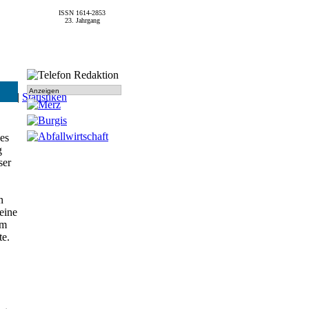
ISSN 1614-2853
23. Jahrgang
Anzeigen
SPD
|
Statistiken
es
g
ser
n
eine
em
te.