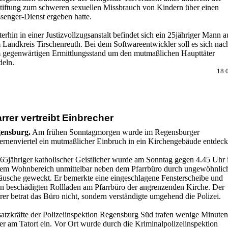
tiftung zum schweren sexuellen Missbrauch von Kindern über einen
senger-Dienst ergeben hatte.
erhin in einer Justizvollzugsanstalt befindet sich ein 25jähriger Mann a
 Landkreis Tirschenreuth. Bei dem Softwareentwickler soll es sich nac
 gegenwärtigen Ermittlungsstand um den mutmaßlichen Haupttäter
deln.
18.
arrer vertreibt Einbrecher
ensburg.
Am frühen Sonntagmorgen wurde im Regensburger
ernenviertel ein mutmaßlicher Einbruch in ein Kirchengebäude entdeck
 65jähriger katholischer Geistlicher wurde am Sonntag gegen 4.45 Uhr 
nem Wohnbereich unmittelbar neben dem Pfarrbüro durch ungewöhnlic
äusche geweckt. Er bemerkte eine eingeschlagene Fensterscheibe und
en beschädigten Rollladen am Pfarrbüro der angrenzenden Kirche. Der
rer betrat das Büro nicht, sondern verständigte umgehend die Polizei.
satzkräfte der Polizeiinspektion Regensburg Süd trafen wenige Minuten
er am Tatort ein. Vor Ort wurde durch die Kriminalpolizeiinspektion