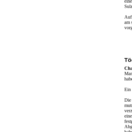
eine
Sul
Auf
am 
vorg
Tö
Ch
Man
habe
Ein 
Die
mut
ver
ein
fes
Abg
hab