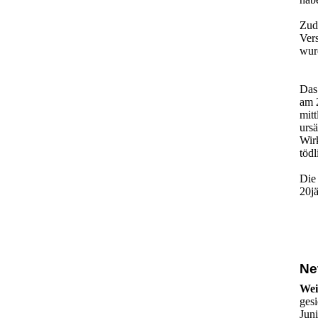
Zud
Vers
wur
Das
am 2
mit
urs
Wirk
töd
Die
20j
Net
Wei
ges
Juni