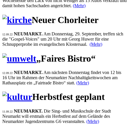
Wochenende den Lack von nicht weniger als 15 Autos verkratzt und
damit hohen Sachschaden angerichtet.
(Mehr)
Neuer Chorleiter
NEUMARKT.
Am Donnerstag, 29. September, treffen sich
12.09.22
die "Gospel-Voices" um 20 Uhr mit Georg Huwer für eine
Schnupperprobe im evangelischen Klostersaal.
(Mehr)
„Faires Bistro“
NEUMARKT.
Am nächsten Donnerstag findet von 12 bis
12.09.22
16 Uhr im Rahmen der Neumarkter Nachhaltigkeitswochen am
Rathausplatz ein „Fairtrade Bistro“ statt.
(Mehr)
Herbstfest geplant
NEUMARKT.
Die Sing- und Musikschule der Stadt
11.09.22
Neumarkt will erstmals ein Herbstfest auf dem Gelände des
Neumarkter Jugendzentrums G6 veranstalten.
(Mehr)