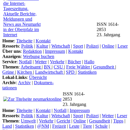
ISSN 1614-
2853
23. Jahrgang
Home
:
Titelseite
|
Kontakt
Ressorts
:
Politik
|
Kultur
|
Wirtschaft
|
Sport
|
Polizei
|
Online
|
Leser
Über uns
:
Redaktion
|
Impressum
|
Kontakt
Anzeigen
:
Werbung buchen
Service
:
Notfall
|
Wetter
|
Verkehr
|
Bücher
|
Hallo
Themen
:
Arbeitsamt
|
BN
|
CSU
|
Freie Wähler
|
Gesundheit
|
Grüne
|
Kirchen
|
Landwirtschaft
|
SPD
|
Statistiken
Lokal-Links
:
Übersicht
Archiv
:
Archiv
|
Dokumen-
tationen
ISSN 1614-
2853
23. Jahrgang
Home
:
Titelseite
|
Kontakt
|
Notfall
|
Impressum
Ressorts
:
Politik
|
Kultur
|
Wirtschaft
|
Sport
|
Polizei
|
Wetter
|
Leser
Themen
:
Umwelt
|
Verkehr
|
Gericht
|
Online
|
Gesundheit
|
Tipps
|
Land
|
Statistiken
|
@NM
|
Freizeit
|
Leute
|
Tiere
|
Schule
|