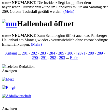
NEUMARKT.
Die Inzidenz liegt knapp über dem
10.09.22
bayerischen Durchschnitt - und im Landkreis mußte am Samstag der
269. Corona-Todesfall gezählt werden.
(Mehr)
Hallenbad öffnet
NEUMARKT.
Zum Schulbeginn öffnet auch das Parsberger
10.09.22
Hallenbad am Montag wieder - voraussichtlich ohne coronabedingte
Einschränkungen.
(Mehr)
Anfang
...
281
-
282
-
283
-
284
-
285
-
286
-
[287]
-
288
-
289
-
290
-
291
-
292
-
293
...
Ende
Anzeigen
Anzeigen