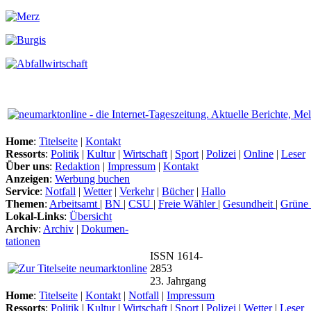
Home
:
Titelseite
|
Kontakt
Ressorts
:
Politik
|
Kultur
|
Wirtschaft
|
Sport
|
Polizei
|
Online
|
Leser
Über uns
:
Redaktion
|
Impressum
|
Kontakt
Anzeigen
:
Werbung buchen
Service
:
Notfall
|
Wetter
|
Verkehr
|
Bücher
|
Hallo
Themen
:
Arbeitsamt
|
BN
|
CSU
|
Freie Wähler
|
Gesundheit
|
Grüne
Lokal-Links
:
Übersicht
Archiv
:
Archiv
|
Dokumen-
tationen
ISSN 1614-
2853
23. Jahrgang
Home
:
Titelseite
|
Kontakt
|
Notfall
|
Impressum
Ressorts
:
Politik
|
Kultur
|
Wirtschaft
|
Sport
|
Polizei
|
Wetter
|
Leser