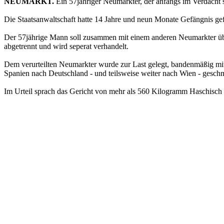
NEUMARKT.
Ein 57jähriger Neumarkter, der anfangs im Verdacht 
Die Staatsanwaltschaft hatte 14 Jahre und neun Monate Gefängnis geford
Der 57jährige Mann soll zusammen mit einem anderen Neumarkter übe
abgetrennt und wird seperat verhandelt.
Dem verurteilten Neumarkter wurde zur Last gelegt, bandenmäßig mi
Spanien nach Deutschland - und teilsweise weiter nach Wien - geschm
Im Urteil sprach das Gericht von mehr als 560 Kilogramm Haschisch 