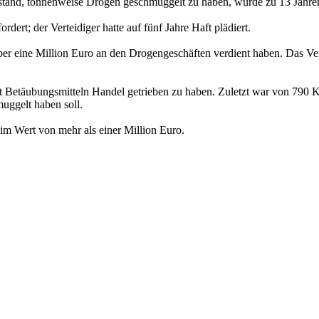
stand, tonnenweise Drogen geschmuggelt zu haben, wurde zu 13 Jahren
ert; der Verteidiger hatte auf fünf Jahre Haft plädiert.
r eine Million Euro an den Drogengeschäften verdient haben. Das Ve
t Betäubungsmitteln Handel getrieben zu haben. Zuletzt war von 790 
uggelt haben soll.
im Wert von mehr als einer Million Euro.