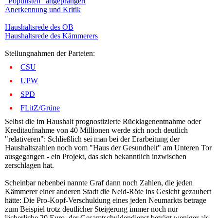
"Populisten" angeprangert
Anerkennung und Kritik
Haushaltsrede des OB
Haushaltsrede des Kämmerers
Stellungnahmen der Parteien:
CSU
UPW
SPD
FLitZ/Grüne
Selbst die im Haushalt prognostizierte Rücklagenentnahme oder
Kreditaufnahme von 40 Millionen werde sich noch deutlich
"relativeren": Schließlich sei man bei der Erarbeitung der
Haushaltszahlen noch vom "Haus der Gesundheit" am Unteren Tor
ausgegangen - ein Projekt, das sich bekanntlich inzwischen
zerschlagen hat.
Scheinbar nebenbei nannte Graf dann noch Zahlen, die jeden
Kämmerer einer anderen Stadt die Neid-Röte ins Gesicht gezaubert
hätte: Die Pro-Kopf-Verschuldung eines jeden Neumarkts betrage
zum Beispiel trotz deutlicher Steigerung immer noch nur
lächerliche 20 Euro, der Gesamtschuldendienst beträgt weniger als