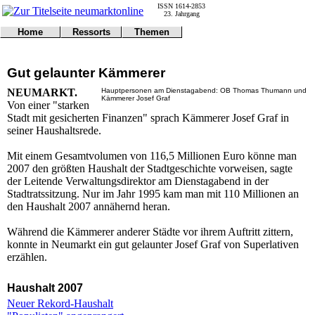
ISSN 1614-2853
23. Jahrgang
Home
Ressorts
Themen
Umwelt
Titelseite
Politik
Verkehr
Kontakt
Kultur
Gut gelaunter Kämmerer
Gericht
Notfall
Wirtschaft
Online
Impressum
Sport
NEUMARKT.
Hauptpersonen am Dienstagabend: OB Thomas Thumann und
Kämmerer Josef Graf
Gesundheit
Polizei
Von einer "starken
Tipps
Wetter
Stadt mit gesicherten Finanzen" sprach Kämmerer Josef Graf in
Land
Leser
seiner Haushaltsrede.
Statistiken
Mit einem Gesamtvolumen von 116,5 Millionen Euro könne man
@NM
2007 den größten Haushalt der Stadtgeschichte vorweisen, sagte
Freizeit
der Leitende Verwaltungsdirektor am Dienstagabend in der
Leute
Stadtratssitzung. Nur im Jahr 1995 kam man mit 110 Millionen an
Tiere
den Haushalt 2007 annähernd heran.
Schule
Eilmeldungen
Während die Kämmerer anderer Städte vor ihrem Auftritt zittern,
konnte in Neumarkt ein gut gelaunter Josef Graf von Superlativen
erzählen.
Haushalt 2007
Neuer Rekord-Haushalt