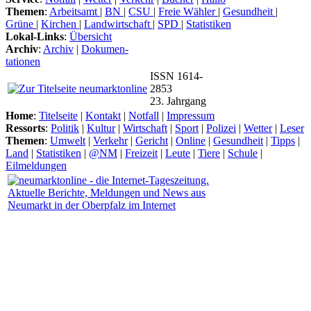
Themen
:
Arbeitsamt
|
BN
|
CSU
|
Freie Wähler
|
Gesundheit
|
Grüne
|
Kirchen
|
Landwirtschaft
|
SPD
|
Statistiken
Lokal-Links
:
Übersicht
Archiv
:
Archiv
|
Dokumen-
tationen
ISSN 1614-
2853
23. Jahrgang
Home
:
Titelseite
|
Kontakt
|
Notfall
|
Impressum
Ressorts
:
Politik
|
Kultur
|
Wirtschaft
|
Sport
|
Polizei
|
Wetter
|
Leser
Themen
:
Umwelt
|
Verkehr
|
Gericht
|
Online
|
Gesundheit
|
Tipps
|
Land
|
Statistiken
|
@NM
|
Freizeit
|
Leute
|
Tiere
|
Schule
|
Eilmeldungen