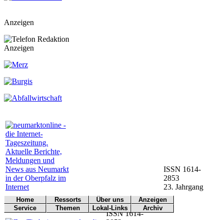
Anzeigen
Anzeigen
ISSN 1614-
2853
23. Jahrgang
Home
Ressorts
Über uns
Anzeigen
Werbung
Service
Themen
Lokal-Links
Archiv
Titelseite
Politik
Redaktion
ISSN 1614-
buchen
Arbeitsamt
Notfall
Übersicht
Archiv
Kontakt
Kultur
Impressum