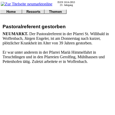
ISSN 1614-2853
23. Jahrgang
Home
Ressorts
Themen
Umwelt
Titelseite
Politik
Verkehr
Kontakt
Kultur
Pastoralreferent gestorben
Gericht
Notfall
Wirtschaft
Online
Impressum
Sport
NEUMARKT.
Der Pastoralreferent in der Pfarrei St. Willibald in
Gesundheit
Polizei
Woffenbach, Jürgen Engeler, ist am Donnerstag nach kurzer,
Tipps
Wetter
plötzlicher Krankheit im Alter von 39 Jahren gestorben.
Land
Leser
Statistiken
Er war unter anderem in der Pfarrei Mariä Himmelfahrt in
Treuchtlingen und in den Pfarreien Gerolfing, Mühlhausen und
@NM
Pettenhofen tätig. Zuletzt arbeitete er in Woffenbach.
Freizeit
Leute
Tiere
Schule
Eilmeldungen