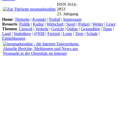
ISSN 1614-
2853
23. Jahrgang
Home
:
Titelseite
|
Kontakt
|
Notfall
|
Impressum
Ressorts
:
Politik
|
Kultur
|
Wirtschaft
|
Sport
|
Polizei
|
Wetter
|
Leser
Themen
:
Umwelt
|
Verkehr
|
Gericht
|
Online
|
Gesundheit
|
Tipps
|
Land
|
Statistiken
|
@NM
|
Freizeit
|
Leute
|
Tiere
|
Schule
|
Eilmeldungen