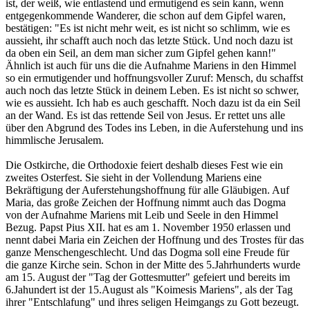
ist, der weiß, wie entlastend und ermutigend es sein kann, wenn
entgegenkommende Wanderer, die schon auf dem Gipfel waren,
bestätigen: "Es ist nicht mehr weit, es ist nicht so schlimm, wie es
aussieht, ihr schafft auch noch das letzte Stück. Und noch dazu ist
da oben ein Seil, an dem man sicher zum Gipfel gehen kann!"
Ähnlich ist auch für uns die die Aufnahme Mariens in den Himmel
so ein ermutigender und hoffnungsvoller Zuruf: Mensch, du schaffst
auch noch das letzte Stück in deinem Leben. Es ist nicht so schwer,
wie es aussieht. Ich hab es auch geschafft. Noch dazu ist da ein Seil
an der Wand. Es ist das rettende Seil von Jesus. Er rettet uns alle
über den Abgrund des Todes ins Leben, in die Auferstehung und ins
himmlische Jerusalem.
Die Ostkirche, die Orthodoxie feiert deshalb dieses Fest wie ein
zweites Osterfest. Sie sieht in der Vollendung Mariens eine
Bekräftigung der Auferstehungshoffnung für alle Gläubigen. Auf
Maria, das große Zeichen der Hoffnung nimmt auch das Dogma
von der Aufnahme Mariens mit Leib und Seele in den Himmel
Bezug. Papst Pius XII. hat es am 1. November 1950 erlassen und
nennt dabei Maria ein Zeichen der Hoffnung und des Trostes für das
ganze Menschengeschlecht. Und das Dogma soll eine Freude für
die ganze Kirche sein. Schon in der Mitte des 5.Jahrhunderts wurde
am 15. August der "Tag der Gottesmutter" gefeiert und bereits im
6.Jahundert ist der 15.August als "Koimesis Mariens", als der Tag
ihrer "Entschlafung" und ihres seligen Heimgangs zu Gott bezeugt.