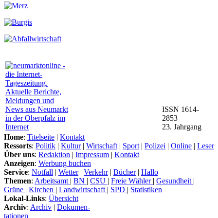
ISSN 1614-
2853
23. Jahrgang
Home
:
Titelseite
|
Kontakt
Ressorts
:
Politik
|
Kultur
|
Wirtschaft
|
Sport
|
Polizei
|
Online
|
Leser
Über uns
:
Redaktion
|
Impressum
|
Kontakt
Anzeigen
:
Werbung buchen
Service
:
Notfall
|
Wetter
|
Verkehr
|
Bücher
|
Hallo
Themen
:
Arbeitsamt
|
BN
|
CSU
|
Freie Wähler
|
Gesundheit
|
Grüne
|
Kirchen
|
Landwirtschaft
|
SPD
|
Statistiken
Lokal-Links
:
Übersicht
Archiv
:
Archiv
|
Dokumen-
tationen