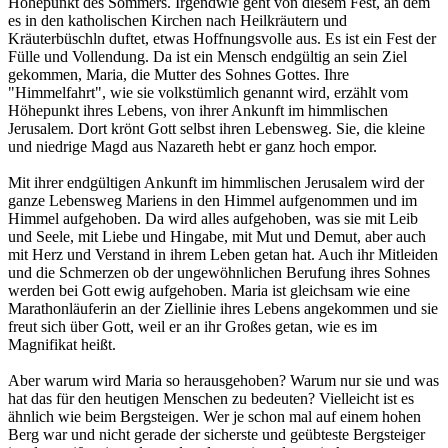
Höhepunkt des Sommers. Irgendwie geht von diesem Fest, an dem
es in den katholischen Kirchen nach Heilkräutern und
Kräuterbüschln duftet, etwas Hoffnungsvolle aus. Es ist ein Fest der
Fülle und Vollendung. Da ist ein Mensch endgültig an sein Ziel
gekommen, Maria, die Mutter des Sohnes Gottes. Ihre
"Himmelfahrt", wie sie volkstümlich genannt wird, erzählt vom
Höhepunkt ihres Lebens, von ihrer Ankunft im himmlischen
Jerusalem. Dort krönt Gott selbst ihren Lebensweg. Sie, die kleine
und niedrige Magd aus Nazareth hebt er ganz hoch empor.
Mit ihrer endgültigen Ankunft im himmlischen Jerusalem wird der
ganze Lebensweg Mariens in den Himmel aufgenommen und im
Himmel aufgehoben. Da wird alles aufgehoben, was sie mit Leib
und Seele, mit Liebe und Hingabe, mit Mut und Demut, aber auch
mit Herz und Verstand in ihrem Leben getan hat. Auch ihr Mitleiden
und die Schmerzen ob der ungewöhnlichen Berufung ihres Sohnes
werden bei Gott ewig aufgehoben. Maria ist gleichsam wie eine
Marathonläuferin an der Ziellinie ihres Lebens angekommen und sie
freut sich über Gott, weil er an ihr Großes getan, wie es im
Magnifikat heißt.
Aber warum wird Maria so herausgehoben? Warum nur sie und was
hat das für den heutigen Menschen zu bedeuten? Vielleicht ist es
ähnlich wie beim Bergsteigen. Wer je schon mal auf einem hohen
Berg war und nicht gerade der sicherste und geübteste Bergsteiger