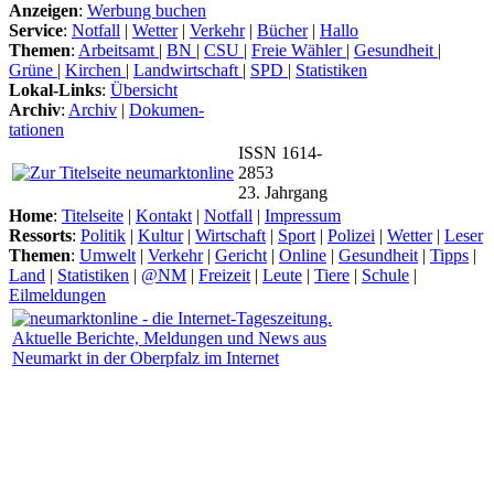
Anzeigen
:
Werbung buchen
Service
:
Notfall
|
Wetter
|
Verkehr
|
Bücher
|
Hallo
Themen
:
Arbeitsamt
|
BN
|
CSU
|
Freie Wähler
|
Gesundheit
|
Grüne
|
Kirchen
|
Landwirtschaft
|
SPD
|
Statistiken
Lokal-Links
:
Übersicht
Archiv
:
Archiv
|
Dokumen-
tationen
ISSN 1614-
2853
23. Jahrgang
Home
:
Titelseite
|
Kontakt
|
Notfall
|
Impressum
Ressorts
:
Politik
|
Kultur
|
Wirtschaft
|
Sport
|
Polizei
|
Wetter
|
Leser
Themen
:
Umwelt
|
Verkehr
|
Gericht
|
Online
|
Gesundheit
|
Tipps
|
Land
|
Statistiken
|
@NM
|
Freizeit
|
Leute
|
Tiere
|
Schule
|
Eilmeldungen