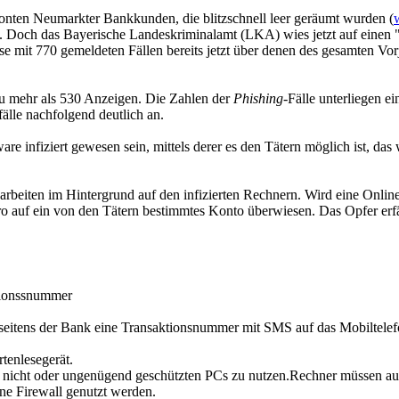
Konten Neumarkter Bankkunden, die blitzschnell leer geräumt wurden (
. Doch das Bayerische Landeskriminalamt (LKA) wies jetzt auf einen "ek
se mit 770 gemeldeten Fällen bereits jetzt über denen des gesamten Vorj
zu mehr als 530 Anzeigen. Die Zahlen der
Phishing
-Fälle unterliegen e
älle nachfolgend deutlich an.
are infiziert gewesen sein, mittels derer es den Tätern möglich ist, da
rbeiten im Hintergrund auf den infizierten Rechnern. Wird eine Online
 auf ein von den Tätern bestimmtes Konto überwiesen. Das Opfer erfähr
tionssnummer
seitens der Bank eine Transaktionsnummer mit SMS auf das Mobiltelef
enlesegerät.
icht oder ungenügend geschützten PCs zu nutzen.Rechner müssen auf 
ine Firewall genutzt werden.