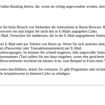
m Online-Banking liefern, die, wenn sie richtig angewendete werden, d
n Sie beim Besuch von Webseiten die Adressleiste in Ihrem Browser. B
 Browsers ein und folgen Sie nicht den in E-Mails angegeben Links.
Mail. Versuchen Sie stattdessen, die in der E-Mail angegebenen Seiten t
n per E-Mail oder per Telefon von Ihnen an. Wenn Sie sich unsicher sind
aten (Passwörter oder Transaktionsnummern) per E-Mail.
tobewegungen. So können Sie schnell reagieren, falls ungewollte Aktio
tionsnummer (Tan) sollten Sie nur dann eingeben, wenn eine gesicherte 
Browserfenster erscheint ein kleines Icon, zum Beispiel in Form eines 
nen durchführen, denen Sie vertrauen. Es gibt Programme oder techni
e beispielsweise in Internet-Cafes zu erledigen.