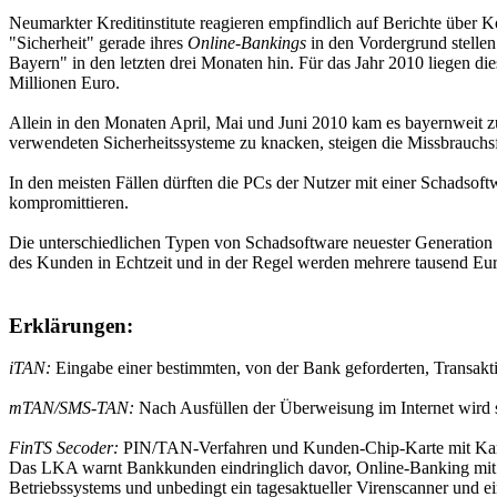
Neumarkter Kreditinstitute reagieren empfindlich auf Berichte über 
"Sicherheit" gerade ihres
Online-Bankings
in den Vordergrund stellen
Bayern" in den letzten drei Monaten hin. Für das Jahr 2010 liegen die
Millionen Euro.
Allein in den Monaten April, Mai und Juni 2010 kam es bayernweit 
verwendeten Sicherheitssysteme zu knacken, steigen die Missbrauchsf
In den meisten Fällen dürften die PCs der Nutzer mit einer Schadsoftw
kompromittieren.
Die unterschiedlichen Typen von Schadsoftware neuester Generation a
des Kunden in Echtzeit und in der Regel werden mehrere tausend Euro
Erklärungen:
iTAN:
Eingabe einer bestimmten, von der Bank geforderten, Transak
mTAN/SMS-TAN:
Nach Ausfüllen der Überweisung im Internet wird 
FinTS Secoder:
PIN/TAN-Verfahren und Kunden-Chip-Karte mit Kart
Das LKA warnt Bankkunden eindringlich davor, Online-Banking mit n
Betriebssystems und unbedingt ein tagesaktueller Virenscanner und e