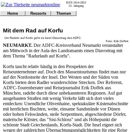
ISSN 1614-2853
23. Jahrgang
Home
Ressorts
Themen
Umwelt
Titelseite
Politik
Verkehr
Kontakt
Kultur
Mit dem Rad auf Korfu
Gericht
Notfall
Wirtschaft
Online
Impressum
Sport
Um Radeln auf Korfu geht es beim Diavortrag des ADFC.
Foto: Erik Doffek
Gesundheit
Polizei
NEUMARKT.
Der ADFC-Kreisverband Neumarkt veranstaltet
Tipps
Wetter
am Mittwoch in der Aula des Landratsamts einen Diavortrag mit
Land
Leser
dem Thema "Radurlaub auf Korfu".
Statistiken
@NM
Korfu taucht relativ häufig in den Prospekten der
Freizeit
Reiseunternehmer auf. Doch den Massentourismus findet man nur
auf der Nordostseite der Insel. Der Westen und der Süden von
Leute
Korfu bieten dem Radler wunderschöne Strecken. Der Referent,
Tiere
ADFC-Tourenberater und Reisejournalist Erik Doffek aus
Schule
München, radelte durch diese unbekannteren Regionen. Auf gut
Eilmeldungen
ausgebauten Straßen mit wenig Verkehr läßt sich dort vieles
entdecken: Unendliche Olivenhaine, spektakuläre Küstenabschnitte
mit herrlichen Buchten, weite, einsame Sandstrände vor Dünen
oder hohen Felswänden, steile Serpentinen, abgeschiedene Dörfer,
malerische Klöster, das "Sisi-Schloss" und als Höhepunkt die
schönste Stadt Griechenlands, Korfu-Stadt. Die Insel eignet sich
wegen der zahlreichen Übernachtungsmöglichkeiten für eine Reise