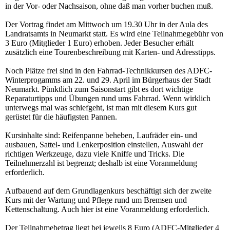
in der Vor- oder Nachsaison, ohne daß man vorher buchen muß.
Der Vortrag findet am Mittwoch um 19.30 Uhr in der Aula des
Landratsamts in Neumarkt statt. Es wird eine Teilnahmegebühr von
3 Euro (Mitglieder 1 Euro) erhoben. Jeder Besucher erhält
zusätzlich eine Tourenbeschreibung mit Karten- und Adresstipps.
Noch Plätze frei sind in den Fahrrad-Technikkursen des ADFC-
Winterprogamms am 22. und 29. April im Bürgerhaus der Stadt
Neumarkt. Pünktlich zum Saisonstart gibt es dort wichtige
Reparaturtipps und Übungen rund ums Fahrrad. Wenn wirklich
unterwegs mal was schiefgeht, ist man mit diesem Kurs gut
gerüstet für die häufigsten Pannen.
Kursinhalte sind: Reifenpanne beheben, Laufräder ein- und
ausbauen, Sattel- und Lenkerposition einstellen, Auswahl der
richtigen Werkzeuge, dazu viele Kniffe und Tricks. Die
Teilnehmerzahl ist begrenzt; deshalb ist eine Voranmeldung
erforderlich.
Aufbauend auf dem Grundlagenkurs beschäftigt sich der zweite
Kurs mit der Wartung und Pflege rund um Bremsen und
Kettenschaltung. Auch hier ist eine Voranmeldung erforderlich.
Der Teilnahmebetrag liegt bei jeweils 8 Euro (ADFC-Mitglieder 4