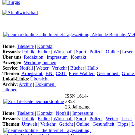
Home
:
Titelseite
|
Kontakt
Ressorts
:
Politik
|
Kultur
|
Wirtschaft
|
Sport
|
Polizei
|
Online
|
Leser
Über uns
:
Redaktion
|
Impressum
|
Kontakt
Anzeigen
:
Werbung buchen
Service
:
Notfall
|
Wetter
|
Verkehr
|
Bücher
|
Hallo
Themen
:
Arbeitsamt
|
BN
|
CSU
|
Freie Wähler
|
Gesundheit
|
Grüne
Lokal-Links
:
Übersicht
Archiv
:
Archiv
|
Dokumen-
tationen
ISSN 1614-
2853
23. Jahrgang
Home
:
Titelseite
|
Kontakt
|
Notfall
|
Impressum
Ressorts
:
Politik
|
Kultur
|
Wirtschaft
|
Sport
|
Polizei
|
Wetter
|
Leser
Themen
:
Umwelt
|
Verkehr
|
Gericht
|
Online
|
Gesundheit
|
Tipps
|
L