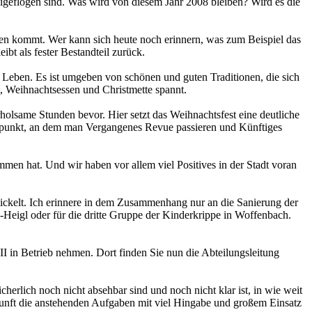
geflogen sind. Was wird von diesem Jahr 2008 bleiben? Wird es die
nden kommt. Wer kann sich heute noch erinnern, was zum Beispiel das
bt als fester Bestandteil zurück.
m Leben. Es ist umgeben von schönen und guten Traditionen, die sich
 Weihnachtsessen und Christmette spannt.
olsame Stunden bevor. Hier setzt das Weihnachtsfest eine deutliche
uhepunkt, an dem man Vergangenes Revue passieren und Künftiges
mmen hat. Und wir haben vor allem viel Positives in der Stadt voran
wickelt. Ich erinnere in dem Zusammenhang nur an die Sanierung der
g-Heigl oder für die dritte Gruppe der Kinderkrippe in Woffenbach.
I in Betrieb nehmen. Dort finden Sie nun die Abteilungsleitung
rlich noch nicht absehbar sind und noch nicht klar ist, in wie weit
ukunft die anstehenden Aufgaben mit viel Hingabe und großem Einsatz