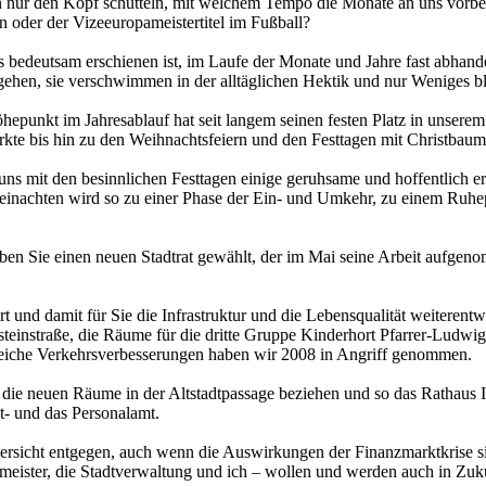
 nur den Kopf schütteln, mit welchem Tempo die Monate an uns vorbei
oder der Vizeeuropameistertitel im Fußball?
aus bedeutsam erschienen ist, im Laufe der Monate und Jahre fast abha
hen, sie verschwimmen in der alltäglichen Hektik und nur Weniges blei
hepunkt im Jahresablauf hat seit langem seinen festen Platz in unsere
e bis hin zu den Weihnachtsfeiern und den Festtagen mit Christbaum,
 mit den besinnlichen Festtagen einige geruhsame und hoffentlich erh
. Weinachten wird so zu einer Phase der Ein- und Umkehr, zu einem R
haben Sie einen neuen Stadtrat gewählt, der im Mai seine Arbeit aufgeno
und damit für Sie die Infrastruktur und die Lebensqualität weiterent
fsteinstraße, die Räume für die dritte Gruppe Kinderhort Pfarrer-Ludwi
lreiche Verkehrsverbesserungen haben wir 2008 in Angriff genommen.
 die neuen Räume in der Altstadtpassage beziehen und so das Rathaus II
t- und das Personalamt.
icht entgegen, auch wenn die Auswirkungen der Finanzmarktkrise siche
rgermeister, die Stadtverwaltung und ich – wollen und werden auch in Z