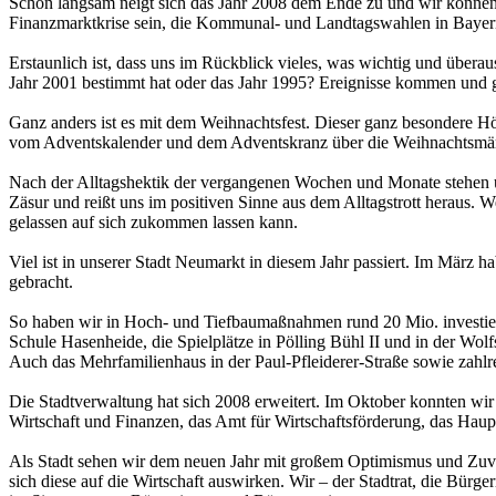
Schön langsam neigt sich das Jahr 2008 dem Ende zu und wir können
Finanzmarktkrise sein, die Kommunal- und Landtagswahlen in Bayern 
Erstaunlich ist, dass uns im Rückblick vieles, was wichtig und über
Jahr 2001 bestimmt hat oder das Jahr 1995? Ereignisse kommen und ge
Ganz anders ist es mit dem Weihnachtsfest. Dieser ganz besondere Hö
vom Adventskalender und dem Adventskranz über die Weihnachtsmärkt
Nach der Alltagshektik der vergangenen Wochen und Monate stehen uns
Zäsur und reißt uns im positiven Sinne aus dem Alltagstrott heraus
gelassen auf sich zukommen lassen kann.
Viel ist in unserer Stadt Neumarkt in diesem Jahr passiert. Im März 
gebracht.
So haben wir in Hoch- und Tiefbaumaßnahmen rund 20 Mio. investiert 
Schule Hasenheide, die Spielplätze in Pölling Bühl II und in der Wol
Auch das Mehrfamilienhaus in der Paul-Pfleiderer-Straße sowie zah
Die Stadtverwaltung hat sich 2008 erweitert. Im Oktober konnten wir
Wirtschaft und Finanzen, das Amt für Wirtschaftsförderung, das Haup
Als Stadt sehen wir dem neuen Jahr mit großem Optimismus und Zuvers
sich diese auf die Wirtschaft auswirken. Wir – der Stadtrat, die Bü