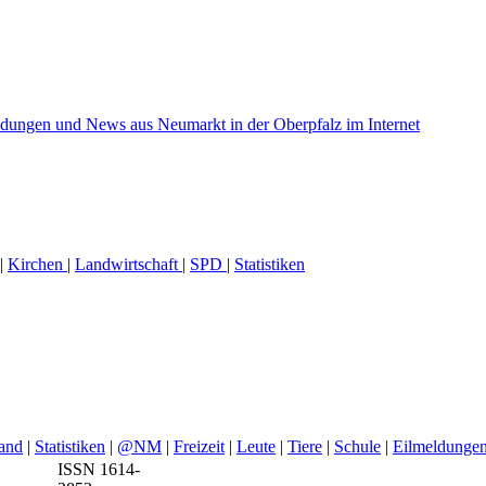
|
Kirchen
|
Landwirtschaft
|
SPD
|
Statistiken
and
|
Statistiken
|
@NM
|
Freizeit
|
Leute
|
Tiere
|
Schule
|
Eilmeldunge
ISSN 1614-