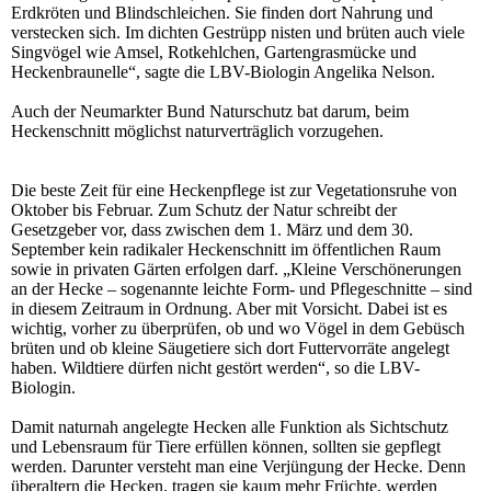
Erdkröten und Blindschleichen. Sie finden dort Nahrung und
verstecken sich. Im dichten Gestrüpp nisten und brüten auch viele
Singvögel wie Amsel, Rotkehlchen, Gartengrasmücke und
Heckenbraunelle“, sagte die LBV-Biologin Angelika Nelson.
Auch der Neumarkter Bund Naturschutz bat darum, beim
Heckenschnitt möglichst naturverträglich vorzugehen.
Die beste Zeit für eine Heckenpflege ist zur Vegetationsruhe von
Oktober bis Februar. Zum Schutz der Natur schreibt der
Gesetzgeber vor, dass zwischen dem 1. März und dem 30.
September kein radikaler Heckenschnitt im öffentlichen Raum
sowie in privaten Gärten erfolgen darf. „Kleine Verschönerungen
an der Hecke – sogenannte leichte Form- und Pflegeschnitte – sind
in diesem Zeitraum in Ordnung. Aber mit Vorsicht. Dabei ist es
wichtig, vorher zu überprüfen, ob und wo Vögel in dem Gebüsch
brüten und ob kleine Säugetiere sich dort Futtervorräte angelegt
haben. Wildtiere dürfen nicht gestört werden“, so die LBV-
Biologin.
Damit naturnah angelegte Hecken alle Funktion als Sichtschutz
und Lebensraum für Tiere erfüllen können, sollten sie gepflegt
werden. Darunter versteht man eine Verjüngung der Hecke. Denn
überaltern die Hecken, tragen sie kaum mehr Früchte, werden