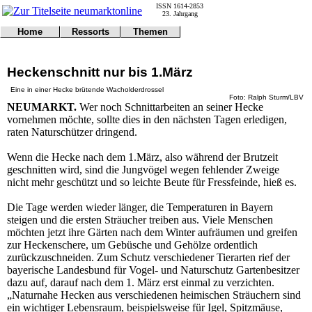
ISSN 1614-2853
23. Jahrgang
Home
Ressorts
Themen
Umwelt
Titelseite
Politik
Verkehr
Kontakt
Kultur
Heckenschnitt nur bis 1.März
Gericht
Notfall
Wirtschaft
Online
Impressum
Sport
Eine in einer Hecke brütende Wacholderdrossel
Foto: Ralph Sturm/LBV
Gesundheit
Polizei
NEUMARKT.
Wer noch Schnittarbeiten an seiner Hecke
Tipps
Wetter
vornehmen möchte, sollte dies in den nächsten Tagen erledigen,
Land
Leser
raten Naturschützer dringend.
Statistiken
@NM
Wenn die Hecke nach dem 1.März, also während der Brutzeit
Freizeit
geschnitten wird, sind die Jungvögel wegen fehlender Zweige
nicht mehr geschützt und so leichte Beute für Fressfeinde, hieß es.
Leute
Tiere
Die Tage werden wieder länger, die Temperaturen in Bayern
Schule
steigen und die ersten Sträucher treiben aus. Viele Menschen
Eilmeldungen
möchten jetzt ihre Gärten nach dem Winter aufräumen und greifen
zur Heckenschere, um Gebüsche und Gehölze ordentlich
zurückzuschneiden. Zum Schutz verschiedener Tierarten rief der
bayerische Landesbund für Vogel- und Naturschutz Gartenbesitzer
dazu auf, darauf nach dem 1. März erst einmal zu verzichten.
„Naturnahe Hecken aus verschiedenen heimischen Sträuchern sind
ein wichtiger Lebensraum, beispielsweise für Igel, Spitzmäuse,