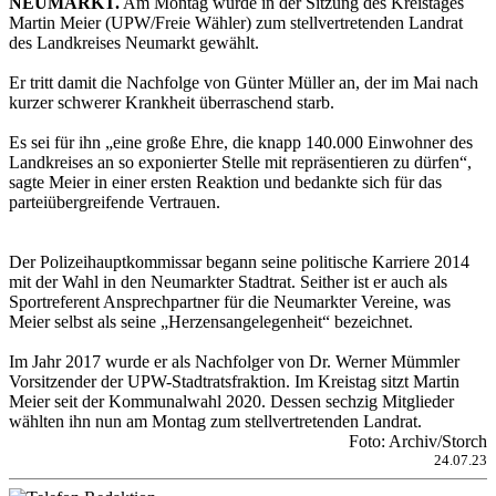
NEUMARKT.
Am Montag wurde in der Sitzung des Kreistages
Martin Meier (UPW/Freie Wähler) zum stellvertretenden Landrat
des Landkreises Neumarkt gewählt.
Er tritt damit die Nachfolge von Günter Müller an, der im Mai nach
kurzer schwerer Krankheit überraschend starb.
Es sei für ihn „eine große Ehre, die knapp 140.000 Einwohner des
Landkreises an so exponierter Stelle mit repräsentieren zu dürfen“,
sagte Meier in einer ersten Reaktion und bedankte sich für das
parteiübergreifende Vertrauen.
Der Polizeihauptkommissar begann seine politische Karriere 2014
mit der Wahl in den Neumarkter Stadtrat. Seither ist er auch als
Sportreferent Ansprechpartner für die Neumarkter Vereine, was
Meier selbst als seine „Herzensangelegenheit“ bezeichnet.
Im Jahr 2017 wurde er als Nachfolger von Dr. Werner Mümmler
Vorsitzender der UPW-Stadtratsfraktion. Im Kreistag sitzt Martin
Meier seit der Kommunalwahl 2020. Dessen sechzig Mitglieder
wählten ihn nun am Montag zum stellvertretenden Landrat.
Foto: Archiv/Storch
24.07.23