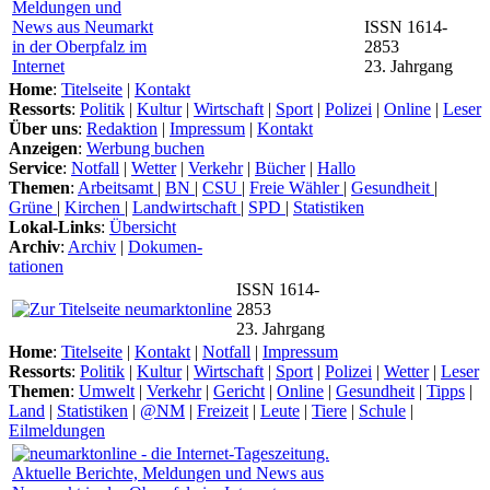
ISSN 1614-
2853
23. Jahrgang
Home
:
Titelseite
|
Kontakt
Ressorts
:
Politik
|
Kultur
|
Wirtschaft
|
Sport
|
Polizei
|
Online
|
Leser
Über uns
:
Redaktion
|
Impressum
|
Kontakt
Anzeigen
:
Werbung buchen
Service
:
Notfall
|
Wetter
|
Verkehr
|
Bücher
|
Hallo
Themen
:
Arbeitsamt
|
BN
|
CSU
|
Freie Wähler
|
Gesundheit
|
Grüne
|
Kirchen
|
Landwirtschaft
|
SPD
|
Statistiken
Lokal-Links
:
Übersicht
Archiv
:
Archiv
|
Dokumen-
tationen
ISSN 1614-
2853
23. Jahrgang
Home
:
Titelseite
|
Kontakt
|
Notfall
|
Impressum
Ressorts
:
Politik
|
Kultur
|
Wirtschaft
|
Sport
|
Polizei
|
Wetter
|
Leser
Themen
:
Umwelt
|
Verkehr
|
Gericht
|
Online
|
Gesundheit
|
Tipps
|
Land
|
Statistiken
|
@NM
|
Freizeit
|
Leute
|
Tiere
|
Schule
|
Eilmeldungen