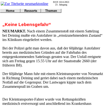
ISSN 1614-2853
23. Jahrgang
Home
Ressorts
Themen
Umwelt
Titelseite
Politik
Verkehr
Kontakt
Kultur
„Keine Lebensgefahr“
Gericht
Notfall
Wirtschaft
Online
Impressum
Sport
NEUMARKT.
Nach einem Zusammenstoß mit einem Sattelzug
Gesundheit
Polizei
bei Deining mußte ein Autofahrer in „ernstzunehmendem Zustand“
Tipps
Wetter
ins Klinikum eingeliefert werden.
Land
Leser
Statistiken
Bei der Polizei geht man davon aus, daß der 60jährige Autofahrer
bereits aus medizinischen Gründen auf die Fahrbahn des
@NM
entgegenkommenden Sattelzugs geraten war. Der Unfall ereignete
Freizeit
sich am Freitag gegen 15.55 Uhr auf der Staatsstraße 2660 (der
Leute
früheren B8).
Tiere
Schule
Der 60jährige Mann fuhr mit einem Kleintransporter von Neumarkt
Eilmeldungen
in Richtung Deining und geriet dabei nach einem medizinischen
Notfall auf die Gegenspur. Der Lastwagen kippte nach dem
Zusammenprall im Graben um.
Der Kleintransporter-Fahrer wurde von Rettungskräften
medizinisch erstversorgt und anschließend ins Krankenhaus