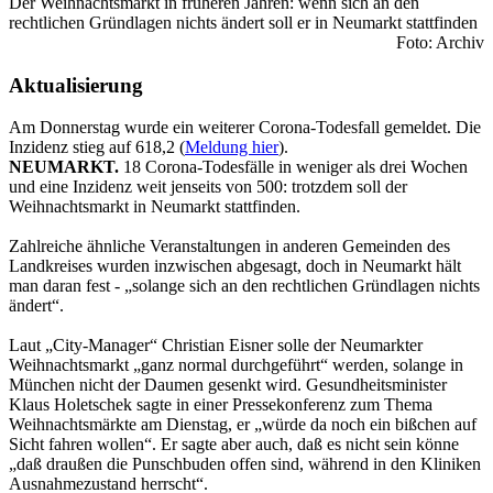
Der Weihnachtsmarkt in früheren Jahren: wenn sich an den
rechtlichen Gründlagen nichts ändert soll er in Neumarkt stattfinden
Foto: Archiv
Aktualisierung
Am Donnerstag wurde ein weiterer Corona-Todesfall gemeldet. Die
Inzidenz stieg auf 618,2 (
Meldung hier
).
NEUMARKT.
18 Corona-Todesfälle in weniger als drei Wochen
und eine Inzidenz weit jenseits von 500: trotzdem soll der
Weihnachtsmarkt in Neumarkt stattfinden.
Zahlreiche ähnliche Veranstaltungen in anderen Gemeinden des
Landkreises wurden inzwischen abgesagt, doch in Neumarkt hält
man daran fest - „solange sich an den rechtlichen Gründlagen nichts
ändert“.
Laut „City-Manager“ Christian Eisner solle der Neumarkter
Weihnachtsmarkt „ganz normal durchgeführt“ werden, solange in
München nicht der Daumen gesenkt wird. Gesundheitsminister
Klaus Holetschek sagte in einer Pressekonferenz zum Thema
Weihnachtsmärkte am Dienstag, er „würde da noch ein bißchen auf
Sicht fahren wollen“. Er sagte aber auch, daß es nicht sein könne
„daß draußen die Punschbuden offen sind, während in den Kliniken
Ausnahmezustand herrscht“.