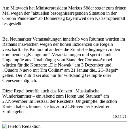
Am Mittwoch hat Ministerpräsident Markus Söder sogar zum dritten
Mal wegen der "aktuellen besorgniserregenden Situation in der
Corona-Pandemie" ab Donnerstag bayernweit den Katastrophenfall
festgestellt.
Bei Neumarkter Veranstaltungen innerhalb von Räumen wurden im
Rathaus inzwischen wegen der hohen Inzidenzen die Regeln
verschärft: das Kulturamt änderte die Zutrittsbedingungen zu den
kommenden „Klangraum“-Veranstaltungen und sperrt damit
Ungeimpfte aus. Unabhängig vom Stand der Corona-Ampel
würden für die Konzerte „Die Nowak“ am 3.Dezember und
„Quadro Nuevo mit Tim Collins“ am 21.Januar die„ 2G-Regel“
gelten. Der Zutritt sei also nur für vollständig Geimpfte oder
Genesene möglich.
Diese Regel betreffe auch das Konzert „Musikalische
Wunderkammer – ein Abend zum Hören und Staunen” am
27.November im Festsaal der Residenz. Ungeimpfte, die schon
Karten haben, können sie bis zum 24.November kostenfrei
zurückgeben.
10.11.21