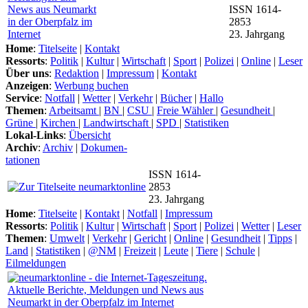
ISSN 1614-
2853
23. Jahrgang
Home
:
Titelseite
|
Kontakt
Ressorts
:
Politik
|
Kultur
|
Wirtschaft
|
Sport
|
Polizei
|
Online
|
Leser
Über uns
:
Redaktion
|
Impressum
|
Kontakt
Anzeigen
:
Werbung buchen
Service
:
Notfall
|
Wetter
|
Verkehr
|
Bücher
|
Hallo
Themen
:
Arbeitsamt
|
BN
|
CSU
|
Freie Wähler
|
Gesundheit
|
Grüne
|
Kirchen
|
Landwirtschaft
|
SPD
|
Statistiken
Lokal-Links
:
Übersicht
Archiv
:
Archiv
|
Dokumen-
tationen
ISSN 1614-
2853
23. Jahrgang
Home
:
Titelseite
|
Kontakt
|
Notfall
|
Impressum
Ressorts
:
Politik
|
Kultur
|
Wirtschaft
|
Sport
|
Polizei
|
Wetter
|
Leser
Themen
:
Umwelt
|
Verkehr
|
Gericht
|
Online
|
Gesundheit
|
Tipps
|
Land
|
Statistiken
|
@NM
|
Freizeit
|
Leute
|
Tiere
|
Schule
|
Eilmeldungen