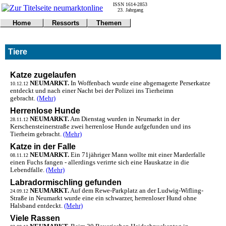
ISSN 1614-2853
23. Jahrgang
Home
Ressorts
Themen
Umwelt
Titelseite
Politik
Verkehr
Kontakt
Kultur
Tiere
Gericht
Notfall
Wirtschaft
Online
Impressum
Sport
Gesundheit
Polizei
Katze zugelaufen
Tipps
Wetter
NEUMARKT.
In Woffenbach wurde eine abgemagerte Perserkatze
10.12.12
entdeckt und nach einer Nacht bei der Polizei ins Tierheimn
Land
Leser
gebracht.
(Mehr)
Statistiken
Herrenlose Hunde
@NM
NEUMARKT.
Am Dienstag wurden in Neumarkt in der
28.11.12
Freizeit
Kerschensteinerstraße zwei herrenlose Hunde aufgefunden und ins
Leute
Tierheim gebracht.
(Mehr)
Tiere
Katze in der Falle
Schule
NEUMARKT.
Ein 71jähriger Mann wollte mit einer Marderfalle
08.11.12
einen Fuchs fangen - allerdings verirrte sich eine Hauskatze in die
Eilmeldungen
Lebendfalle.
(Mehr)
Labradormischling gefunden
NEUMARKT.
Auf dem Rewe-Parkplatz an der Ludwig-Wifling-
24.09.12
Straße in Neumarkt wurde eine ein schwarzer, herrenloser Hund ohne
Halsband entdeckt.
(Mehr)
Viele Rassen