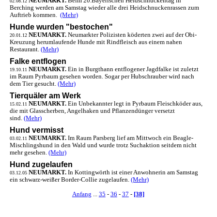
NEUMARKT.
Beim 20.Bayerischen Heidschnuckentag in
02.08.12
Berching werden am Samstag wieder alle drei Heidschnuckenrassen zum
Auftrieb kommen.
(Mehr)
Hunde wurden "bestochen"
NEUMARKT.
Neumarkter Polizisten köderten zwei auf der Obi-
20.01.12
Kreuzung herumlaufende Hunde mit Rindfleisch aus einem nahen
Restaurant.
(Mehr)
Falke entflogen
NEUMARKT.
Ein in Burgthann entflogener Jagdfalke ist zuletzt
19.10.11
im Raum Pyrbaum gesehen worden. Sogar per Hubschrauber wird nach
dem Tier gesucht.
(Mehr)
Tierquäler am Werk
NEUMARKT.
Ein Unbekannter legt in Pyrbaum Fleischköder aus,
15.02.11
die mit Glasscherben, Angelhaken und Pflanzendünger versetzt
sind.
(Mehr)
Hund vermisst
NEUMARKT.
Im Raum Parsberg lief am Mittwoch ein Beagle-
03.02.11
Mischlingshund in den Wald und wurde trotz Suchaktion seitdem nicht
mehr gesehen.
(Mehr)
Hund zugelaufen
NEUMARKT.
In Kottingwörth ist einer Anwohnerin am Samstag
03.12.05
ein schwarz-weißer Border-Collie zugelaufen.
(Mehr)
Anfang
...
35
-
36
-
37
-
[38]