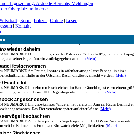
irtschaft
|
Sport
|
Polizei
|
Online
|
Leser
ressum
|
Kontakt
n
erkehr
|
Bücher
|
Hallo
ere
|
CSU
|
Freie Wähler
|
Gesundheit
|
Grüne
|
Kirchen
|
Landwirtschaft
|
dro
wieder daheim
-
NEUMARKT.
Der am Freitag von der Polizei in "Schutzhaft" genommene Papag
.16
te jetzt seiner Eigentümerin zurückgegeben werden.
(Mehr)
pagei festgenommen
NEUMARKT.
Am Freitag konnte ein offenbar ausgebüxter Papagei in einer
.16
wirtschaftlichen Halle in der Ortschaft Rasch dingfest gemacht werden.
(Mehr)
0 Fische tot
NEUMARKT.
In mehreren Fischteichen im Raum Günching ist es zu einem grö
.16
hsterben gekommen. Etwa 1000 Regenbogenforellen verendeten.
(Mehr)
hbock angeschossen
NEUMARKT.
Ein unbekannter Wilderer hat bereits im Juni im Raum Deining e
.16
ock angeschossen. Das Tier verendete später auf einer Wiese.
(Mehr)
sservögel beobachten
NEUMARKT.
Zum Höhepunkt des Vogelzugs bietet der LBV am Wochenende
.16
rnweit im Rahmen des European Birdwatch viele Möglichkeiten.
(Mehr)
iger Rindviecher