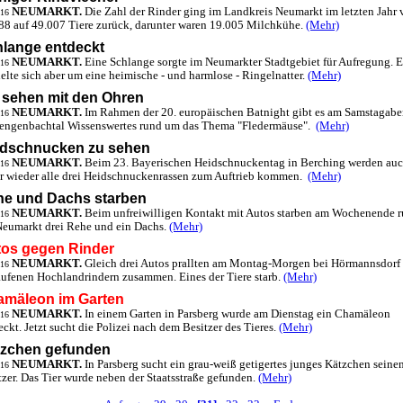
NEUMARKT.
Die Zahl der Rinder ging im Landkreis Neumarkt im letzten Jahr 
.16
88 auf 49.007 Tiere zurück, darunter waren 19.005 Milchkühe.
(Mehr)
lange entdeckt
NEUMARKT.
Eine Schlange sorgte im Neumarkter Stadtgebiet für Aufregung. E
.16
elte sich aber um eine heimische - und harmlose - Ringelnatter.
(Mehr)
 sehen mit den Ohren
NEUMARKT.
Im Rahmen der 20. europäischen Batnight gibt es am Samstagab
.16
engenbachtal Wissenswertes rund um das Thema "Fledermäuse".
(Mehr)
idschnucken zu sehen
NEUMARKT.
Beim 23. Bayerischen Heidschnuckentag in Berching werden au
.16
r wieder alle drei Heidschnuckenrassen zum Auftrieb kommen.
(Mehr)
e und Dachs starben
NEUMARKT.
Beim unfreiwilligen Kontakt mit Autos starben am Wochenende 
.16
eumarkt drei Rehe und ein Dachs.
(Mehr)
os gegen Rinder
NEUMARKT.
Gleich drei Autos prallten am Montag-Morgen bei Hörmannsdorf
.16
aufenen Hochlandrindern zusammen. Eines der Tiere starb.
(Mehr)
mäleon im Garten
NEUMARKT.
In einem Garten in Parsberg wurde am Dienstag ein Chamäleon
.16
eckt. Jetzt sucht die Polizei nach dem Besitzer des Tieres.
(Mehr)
tzchen gefunden
NEUMARKT.
In Parsberg sucht ein grau-weiß getigertes junges Kätzchen seine
.16
tzer. Das Tier wurde neben der Staatsstraße gefunden.
(Mehr)