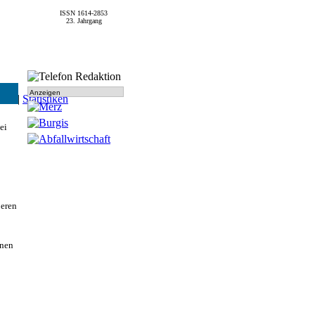
ISSN 1614-2853
23. Jahrgang
Anzeigen
SPD
|
Statistiken
ei
ßeren
inen