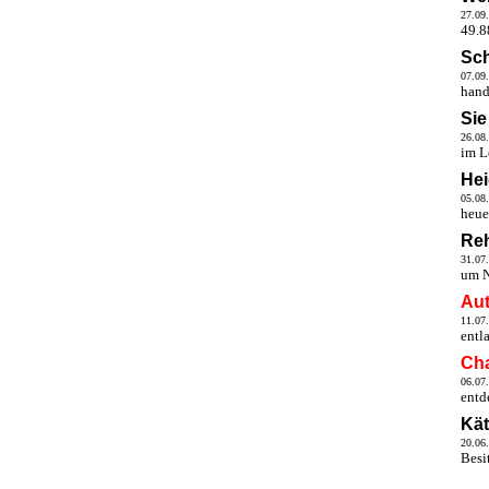
27.09
49.8
Sch
07.09
hand
Sie
26.08
im L
He
05.08
heue
Reh
31.07
um N
Aut
11.07
entl
Cha
06.07
entd
Kä
20.06
Besi