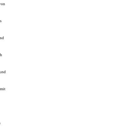
von
s
end
ch
rund
 mit
n