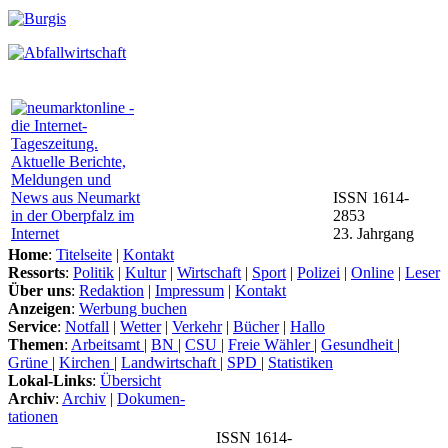
ISSN 1614-
2853
23. Jahrgang
Home
:
Titelseite
|
Kontakt
Ressorts
:
Politik
|
Kultur
|
Wirtschaft
|
Sport
|
Polizei
|
Online
|
Leser
Über uns
:
Redaktion
|
Impressum
|
Kontakt
Anzeigen
:
Werbung buchen
Service
:
Notfall
|
Wetter
|
Verkehr
|
Bücher
|
Hallo
Themen
:
Arbeitsamt
|
BN
|
CSU
|
Freie Wähler
|
Gesundheit
|
Grüne
|
Kirchen
|
Landwirtschaft
|
SPD
|
Statistiken
Lokal-Links
:
Übersicht
Archiv
:
Archiv
|
Dokumen-
tationen
ISSN 1614-