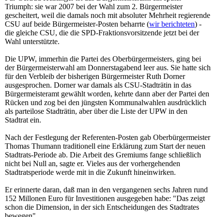
Triumph: sie war 2007 bei der Wahl zum 2. Bürgermeister
gescheitert, weil die damals noch mit absoluter Mehrheit regierende
CSU auf beide Bürgermeister-Posten beharrte (
wir berichteten
) -
die gleiche CSU, die die SPD-Fraktionsvorsitzende jetzt bei der
Wahl unterstützte.
Die UPW, immerhin die Partei des Oberbürgermeisters, ging bei
der Bürgermeisterwahl am Donnerstagabend leer aus. Sie hatte sich
für den Verbleib der bisherigen Bürgermeister Ruth Dorner
ausgesprochen. Dorner war damals als CSU-Stadträtin in das
Bürgermeisteramt gewählt worden, kehrte dann aber der Partei den
Rücken und zog bei den jüngsten Kommunalwahlen ausdrücklich
als parteilose Stadträtin, aber über die Liste der UPW in den
Stadtrat ein.
Nach der Festlegung der Referenten-Posten gab Oberbürgermeister
Thomas Thumann traditionell eine Erklärung zum Start der neuen
Stadtrats-Periode ab. Die Arbeit des Gremiums fange schließlich
nicht bei Null an, sagte er. Vieles aus der vorhergehenden
Stadtratsperiode werde mit in die Zukunft hineinwirken.
Er erinnerte daran, daß man in den vergangenen sechs Jahren rund
152 Millonen Euro für Investitionen ausgegeben habe: "Das zeigt
schon die Dimension, in der sich Entscheidungen des Stadtrates
bewegen".