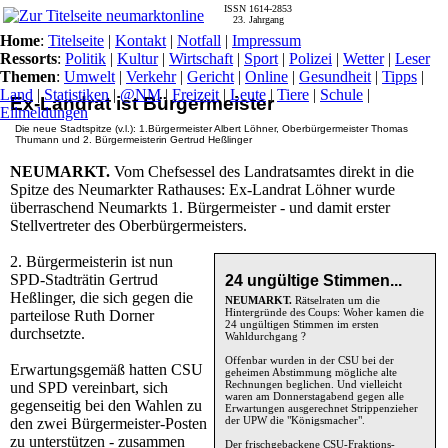
ISSN 1614-2853
23. Jahrgang
Home
:
Titelseite
|
Kontakt
|
Notfall
|
Impressum
Ressorts
:
Politik
|
Kultur
|
Wirtschaft
|
Sport
|
Polizei
|
Wetter
|
Leser
Themen
:
Umwelt
|
Verkehr
|
Gericht
|
Online
|
Gesundheit
|
Tipps
|
Land
|
Statistiken
|
@NM
|
Freizeit
|
Leute
|
Tiere
|
Schule
|
Ex-Landrat ist Bürgermeister
Eilmeldungen
Die neue Stadtspitze (v.l.): 1.Bürgermeister Albert Löhner, Oberbürgermeister Thomas
Thumann und 2. Bürgermeisterin Gertrud Heßlinger
NEUMARKT.
Vom Chefsessel des Landratsamtes direkt in die
Spitze des Neumarkter Rathauses: Ex-Landrat Löhner wurde
überraschend Neumarkts 1. Bürgermeister - und damit erster
Stellvertreter des Oberbürgermeisters.
2. Bürgermeisterin ist nun
SPD-Stadträtin Gertrud
24 ungültige Stimmen...
Heßlinger, die sich gegen die
NEUMARKT.
Rätselraten um die
Hintergründe des Coups: Woher kamen die
parteilose Ruth Dorner
24 ungültigen Stimmen im ersten
durchsetzte.
Wahldurchgang ?
Offenbar wurden in der CSU bei der
Erwartungsgemäß hatten CSU
geheimen Abstimmung mögliche alte
Rechnungen beglichen. Und vielleicht
und SPD vereinbart, sich
waren am Donnerstagabend gegen alle
gegenseitig bei den Wahlen zu
Erwartungen ausgerechnet Strippenzieher
der UPW die "Königsmacher".
den zwei Bürgermeister-Posten
zu unterstützen - zusammen
Der frischgebackene CSU-Fraktions-