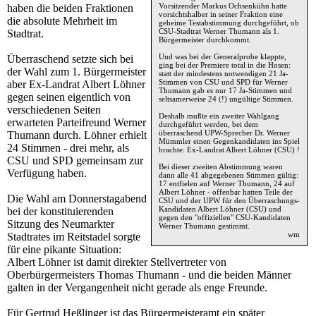
Vorsitzender Markus Ochsenkühn hatte
haben die beiden Fraktionen
vorsichtshalber in seiner Fraktion eine
die absolute Mehrheit im
geheime Testabstimmung durchgeführt, ob
CSU-Stadtrat Werner Thumann als 1.
Stadtrat.
Bürgermeister durchkommt.
Und was bei der Generalprobe klappte,
Überraschend setzte sich bei
ging bei der Premiere total in die Hosen:
der Wahl zum 1. Bürgermeister
statt der mindestens notwendigen 21 Ja-
Stimmen von CSU und SPD für Werner
aber Ex-Landrat Albert Löhner
Thumann gab es nur 17 Ja-Stimmen und
gegen seinen eigentlich von
seltsamerweise 24 (!) ungültige Stimmen.
verschiedenen Seiten
Deshalb mußte ein zweiter Wahlgang
erwarteten Parteifreund Werner
durchgeführt werden, bei dem
überraschend UPW-Sprecher Dr. Werner
Thumann durch. Löhner erhielt
Mümmler einen Gegenkandidaten ins Spiel
24 Stimmen - drei mehr, als
brachte: Ex-Landrat Albert Löhner (CSU) !
CSU und SPD gemeinsam zur
Bei dieser zweiten Abstimmung waren
Verfügung haben.
dann alle 41 abgegebenen Stimmen gültig:
17 entfielen auf Werner Thumann, 24 auf
Albert Löhner - offenbar hatten Teile der
Die Wahl am Donnerstagabend
CSU und der UPW für den Überraschungs-
Kandidaten Albert Löhner (CSU) und
bei der konstituierenden
gegen den "offiziellen" CSU-Kandidaten
Sitzung des Neumarkter
Werner Thumann gestimmt.
wm
Stadtrates im Reitstadel sorgte
für eine pikante Situation:
Albert Löhner ist damit direkter Stellvertreter von
Oberbürgermeisters Thomas Thumann - und die beiden Männer
galten in der Vergangenheit nicht gerade als enge Freunde.
Für Gertrud Heßlinger ist das Bürgermeisteramt ein später