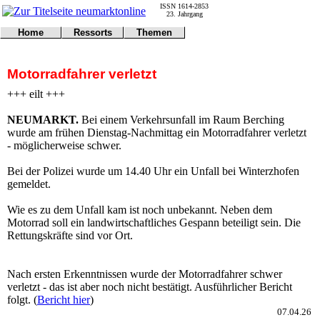
ISSN 1614-2853
23. Jahrgang
Home
Ressorts
Themen
Umwelt
Titelseite
Politik
Verkehr
Kontakt
Kultur
Motorradfahrer verletzt
Gericht
Notfall
Wirtschaft
Online
Impressum
Sport
+++ eilt +++
Gesundheit
Polizei
Tipps
Wetter
NEUMARKT.
Bei einem Verkehrsunfall im Raum Berching
Land
Leser
wurde am frühen Dienstag-Nachmittag ein Motorradfahrer verletzt
Statistiken
- möglicherweise schwer.
@NM
Bei der Polizei wurde um 14.40 Uhr ein Unfall bei Winterzhofen
Freizeit
gemeldet.
Leute
Tiere
Wie es zu dem Unfall kam ist noch unbekannt. Neben dem
Schule
Motorrad soll ein landwirtschaftliches Gespann beteiligt sein. Die
Eilmeldungen
Rettungskräfte sind vor Ort.
Nach ersten Erkenntnissen wurde der Motorradfahrer schwer
verletzt - das ist aber noch nicht bestätigt. Ausführlicher Bericht
folgt. (
Bericht hier
)
07.04.26