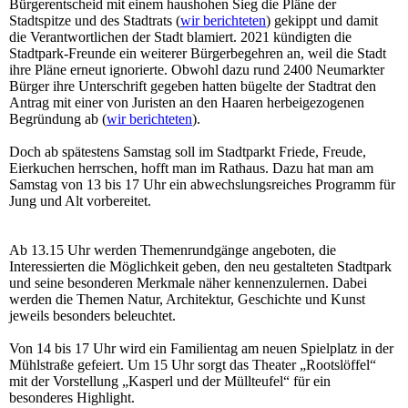
Bürgerentscheid mit einem haushohen Sieg die Pläne der
Stadtspitze und des Stadtrats (
wir berichteten
) gekippt und damit
die Verantwortlichen der Stadt blamiert. 2021 kündigten die
Stadtpark-Freunde ein weiterer Bürgerbegehren an, weil die Stadt
ihre Pläne erneut ignorierte. Obwohl dazu rund 2400 Neumarkter
Bürger ihre Unterschrift gegeben hatten bügelte der Stadtrat den
Antrag mit einer von Juristen an den Haaren herbeigezogenen
Begründung ab (
wir berichteten
).
Doch ab spätestens Samstag soll im Stadtparkt Friede, Freude,
Eierkuchen herrschen, hofft man im Rathaus. Dazu hat man am
Samstag von 13 bis 17 Uhr ein abwechslungsreiches Programm für
Jung und Alt vorbereitet.
Ab 13.15 Uhr werden Themenrundgänge angeboten, die
Interessierten die Möglichkeit geben, den neu gestalteten Stadtpark
und seine besonderen Merkmale näher kennenzulernen. Dabei
werden die Themen Natur, Architektur, Geschichte und Kunst
jeweils besonders beleuchtet.
Von 14 bis 17 Uhr wird ein Familientag am neuen Spielplatz in der
Mühlstraße gefeiert. Um 15 Uhr sorgt das Theater „Rootslöffel“
mit der Vorstellung „Kasperl und der Müllteufel“ für ein
besonderes Highlight.