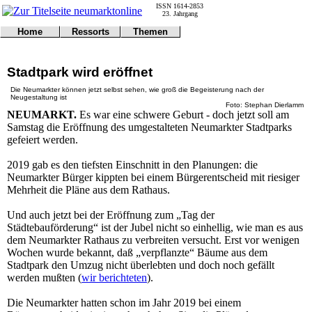
ISSN 1614-2853
23. Jahrgang
Home
Ressorts
Themen
Umwelt
Titelseite
Politik
Verkehr
Kontakt
Kultur
Stadtpark wird eröffnet
Gericht
Notfall
Wirtschaft
Online
Impressum
Sport
Die Neumarkter können jetzt selbst sehen, wie groß die Begeisterung nach der
Neugestaltung ist
Gesundheit
Polizei
Foto: Stephan Dierlamm
Tipps
NEUMARKT.
Es war eine schwere Geburt - doch jetzt soll am
Wetter
Samstag die Eröffnung des umgestalteten Neumarkter Stadtparks
Land
Leser
gefeiert werden.
Statistiken
@NM
2019 gab es den tiefsten Einschnitt in den Planungen: die
Freizeit
Neumarkter Bürger kippten bei einem Bürgerentscheid mit riesiger
Leute
Mehrheit die Pläne aus dem Rathaus.
Tiere
Schule
Und auch jetzt bei der Eröffnung zum „Tag der
Eilmeldungen
Städtebauförderung“ ist der Jubel nicht so einhellig, wie man es aus
dem Neumarkter Rathaus zu verbreiten versucht. Erst vor wenigen
Wochen wurde bekannt, daß „verpflanzte“ Bäume aus dem
Stadtpark den Umzug nicht überlebten und doch noch gefällt
werden mußten (
wir berichteten
).
Die Neumarkter hatten schon im Jahr 2019 bei einem