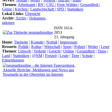
Service
:
Notfall
|
Wetter
|
Verkehr
|
Bücher
|
Hallo
Themen
:
Arbeitsamt
|
BN
|
CSU
|
Freie Wähler
|
Gesundheit
|
Grüne
|
Kirchen
|
Landwirtschaft
|
SPD
|
Statistiken
Lokal-Links
:
Übersicht
Archiv
:
Archiv
|
Dokumen-
tationen
ISSN 1614-
2853
23. Jahrgang
Home
:
Titelseite
|
Kontakt
|
Notfall
|
Impressum
Ressorts
:
Politik
|
Kultur
|
Wirtschaft
|
Sport
|
Polizei
|
Wetter
|
Leser
Themen
:
Umwelt
|
Verkehr
|
Gericht
|
Online
|
Gesundheit
|
Tipps
|
Land
|
Statistiken
|
@NM
|
Freizeit
|
Leute
|
Tiere
|
Schule
|
Eilmeldungen