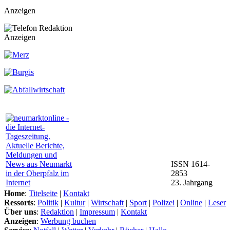
Anzeigen
Anzeigen
ISSN 1614-
2853
23. Jahrgang
Home
:
Titelseite
|
Kontakt
Ressorts
:
Politik
|
Kultur
|
Wirtschaft
|
Sport
|
Polizei
|
Online
|
Leser
Über uns
:
Redaktion
|
Impressum
|
Kontakt
Anzeigen
:
Werbung buchen