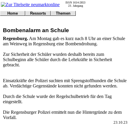
ISSN 1614-2853
23. Jahrgang
Home
Ressorts
Themen
Umwelt
Titelseite
Politik
Verkehr
Kontakt
Kultur
Bombenalarm an Schule
Gericht
Notfall
Wirtschaft
Online
Impressum
Sport
Regensburg.
Am Montag gab es kurz nach 8 Uhr an einer Schule
Gesundheit
Polizei
am Weinweg in Regensburg eine Bombendrohung.
Tipps
Wetter
Land
Leser
Zur Sicherheit der Schüler wurden deshalb bereits zum
Statistiken
Schulbeginn alle Schüler durch die Lehrkräfte in Sicherheit
gebracht.
@NM
Freizeit
Leute
Einsatzkräfte der Polizei suchten mit Sprengstoffhunden die Schule
Tiere
ab. Verdächtige Gegenstände konnten nicht gefunden werden.
Schule
Eilmeldungen
Durch die Schule wurde der Regelschulbetrieb für den Tag
eingestellt.
Die Regensburger Polizei ermittelt nun die Hintergründe zu dem
Vorfall.
23.10.23