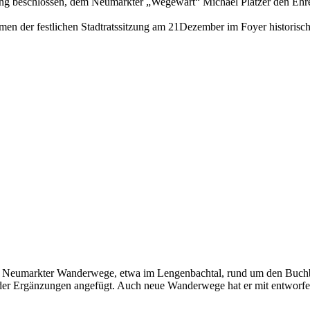
tzung beschlossen, dem Neumarkter „Wegewart“ Michael Platzer den Ehre
der festlichen Stadtratssitzung am 21Dezember im Foyer historische
 der Neumarkter Wanderwege, etwa im Lengenbachtal, rund um den Buchb
er Ergänzungen angefügt. Auch neue Wanderwege hat er mit entworfen