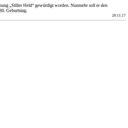
hnung „Stiller Held“ gewürdigt worden. Nunmehr soll er den
80. Geburtstag.
28.11.17