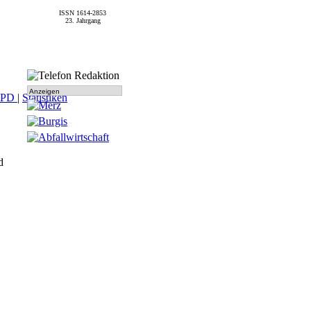
ISSN 1614-2853
23. Jahrgang
Anzeigen
SPD
|
Statistiken
d