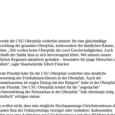
werde die CSU Oberpfalz weiterhin intensiv für eine gleichmäßige
wicklung der gesamten Oberpfalz, insbesondere der ländlichen Räume,
eiten. „Wir wollen keine Oberpfalz der zwei Geschwindigkeiten. Auch
rhalb der Städte lässt es sich hervorragend leben. Wir müssen unsere
lichen Regionen attraktiver gestalten – besonders für junge Menschen 
lien“, sagte Staatssekretär Albert Füracker.
ste Priorität habe für die CSU Oberpfalz weiterhin eine deutliche
besserung des Fernbahnanschlusses in der Oberpfalz. Auch der
romnetzausbau im engen Dialog mit den Bürgern" habe in der Oberpfal
ste Priorität. Die CSU Oberpfalz fordert für die "angedachte"
chstromleitung der Netzausbau in der Oberpfalz "falls überhaupt nötig
rirdisch" erfolgen müsse.
 wollen nicht, dass eine mögliche Hochspannungs-Gleichstromtrasse 
lanten Bau des Ostbayernrings verzöger oder verändere. Insbesondere
den man eine Aufrüstung zur Gleichstromtrasse mit über 80 Meter hoh