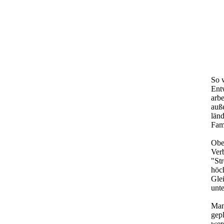
So 
Ent
arb
auße
länd
Fami
Ober
Ver
"St
höch
Glei
unte
Man
gep
wer