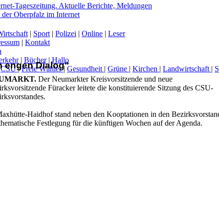
irtschaft
|
Sport
|
Polizei
|
Online
|
Leser
ressum
|
Kontakt
n
erkehr
|
Bücher
|
Hallo
m engen Dialog"
|
CSU
|
Freie Wähler
|
Gesundheit
|
Grüne
|
Kirchen
|
Landwirtschaft
|
UMARKT.
Der Neumarkter Kreisvorsitzende und neue
-
rksvorsitzende Füracker leitete die konstituierende Sitzung des CSU-
irksvorstandes.
Maxhütte-Haidhof stand neben den Kooptationen in den Bezirksvorstan
 thematische Festlegung für die künftigen Wochen auf der Agenda.