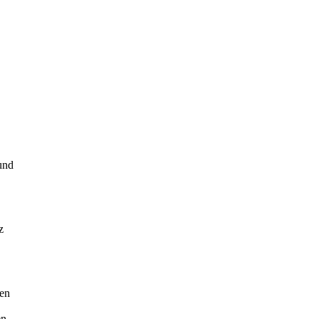
und
z
den
en