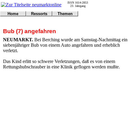
ISSN 1614-2853
23. Jahrgang
Home
Ressorts
Themen
Umwelt
Titelseite
Politik
Verkehr
Kontakt
Kultur
Bub (7) angefahren
Gericht
Notfall
Wirtschaft
Online
Impressum
Sport
NEUMARKT.
Bei Berching wurde am Samstag-Nachmittag ein
Gesundheit
Polizei
siebenjähriger Bub von einem Auto angefahren und erheblich
Tipps
Wetter
verletzt.
Land
Leser
Statistiken
Das Kind erlitt so schwere Verletzungen, daß es von einem
Rettungshubschrauber in eine Klinik geflogen werden mußte.
@NM
Freizeit
Leute
Tiere
Schule
Eilmeldungen