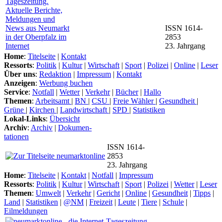
ISSN 1614-
2853
23. Jahrgang
Home
:
Titelseite
|
Kontakt
Ressorts
:
Politik
|
Kultur
|
Wirtschaft
|
Sport
|
Polizei
|
Online
|
Leser
Über uns
:
Redaktion
|
Impressum
|
Kontakt
Anzeigen
:
Werbung buchen
Service
:
Notfall
|
Wetter
|
Verkehr
|
Bücher
|
Hallo
Themen
:
Arbeitsamt
|
BN
|
CSU
|
Freie Wähler
|
Gesundheit
|
Grüne
|
Kirchen
|
Landwirtschaft
|
SPD
|
Statistiken
Lokal-Links
:
Übersicht
Archiv
:
Archiv
|
Dokumen-
tationen
ISSN 1614-
2853
23. Jahrgang
Home
:
Titelseite
|
Kontakt
|
Notfall
|
Impressum
Ressorts
:
Politik
|
Kultur
|
Wirtschaft
|
Sport
|
Polizei
|
Wetter
|
Leser
Themen
:
Umwelt
|
Verkehr
|
Gericht
|
Online
|
Gesundheit
|
Tipps
|
Land
|
Statistiken
|
@NM
|
Freizeit
|
Leute
|
Tiere
|
Schule
|
Eilmeldungen