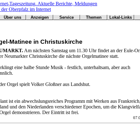
Über uns
Anzeigen
Service
Themen
Lokal-Links
Werbung
Arbeitsamt
Redaktion
Notfall
Übersicht
buchen
BN
Impressum
Wetter
CSU
Kontakt
Verkehr
gel-Matinee in Christuskirche
Freie Wähler
Bücher
Gesundheit
Hallo
UMARKT.
Am nächsten Samstag um 11.30 Uhr findet an der Eule-Or
Grüne
er Neumarkter Christuskirche die nächste Orgelmatinee statt.
Kirchen
Landwirtschaft
rklingt eine halbe Stunde Musik - festlich, unterhaltsam, aber auch
SPD
nnlich.
Statistiken
der Orgel spielt Volker Gloßner aus Landshut.
lant ist ein abwechslungsreiches Programm mit Werken aus Frankreich
land und den Niederlanden verschiedener Epochen, um die Klangvielfa
Orgel demonstrieren. Der Eintritt ist frei.
07.