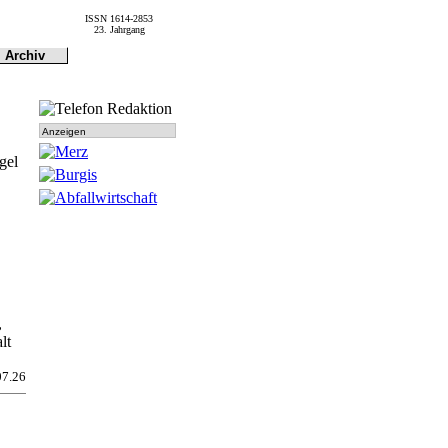
ISSN 1614-2853
23. Jahrgang
Archiv
Archiv
Dokumen-
tationen
Anzeigen
gel
,
lt
07.26