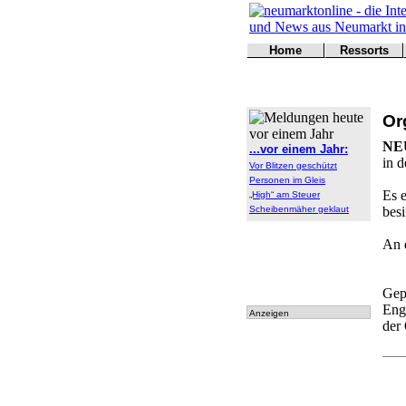
Home
Ressorts
Titelseite
Politik
Kontakt
Kultur
Wirtschaft
Or
Sport
Polizei
NE
...vor einem Jahr:
Online
in d
Vor Blitzen geschützt
Leser
Personen im Gleis
Es e
„High“ am Steuer
Scheibenmäher geklaut
besi
An 
Gep
Eng
Anzeigen
der 