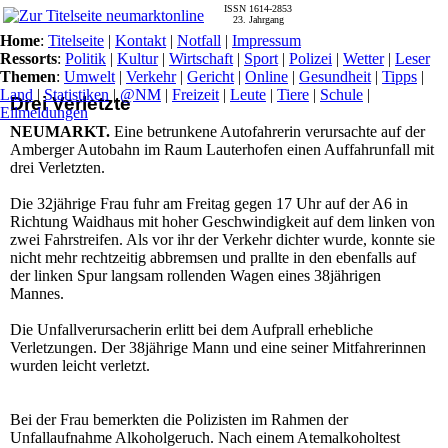
ISSN 1614-2853
23. Jahrgang
Home
:
Titelseite
|
Kontakt
|
Notfall
|
Impressum
Ressorts
:
Politik
|
Kultur
|
Wirtschaft
|
Sport
|
Polizei
|
Wetter
|
Leser
Themen
:
Umwelt
|
Verkehr
|
Gericht
|
Online
|
Gesundheit
|
Tipps
|
Land
|
Statistiken
|
@NM
|
Freizeit
|
Leute
|
Tiere
|
Schule
|
Drei Verletzte
Eilmeldungen
NEUMARKT.
Eine betrunkene Autofahrerin verursachte auf der
Amberger Autobahn im Raum Lauterhofen einen Auffahrunfall mit
drei Verletzten.
Die 32jährige Frau fuhr am Freitag gegen 17 Uhr auf der A6 in
Richtung Waidhaus mit hoher Geschwindigkeit auf dem linken von
zwei Fahrstreifen. Als vor ihr der Verkehr dichter wurde, konnte sie
nicht mehr rechtzeitig abbremsen und prallte in den ebenfalls auf
der linken Spur langsam rollenden Wagen eines 38jährigen
Mannes.
Die Unfallverursacherin erlitt bei dem Aufprall erhebliche
Verletzungen. Der 38jährige Mann und eine seiner Mitfahrerinnen
wurden leicht verletzt.
Bei der Frau bemerkten die Polizisten im Rahmen der
Unfallaufnahme Alkoholgeruch. Nach einem Atemalkoholtest