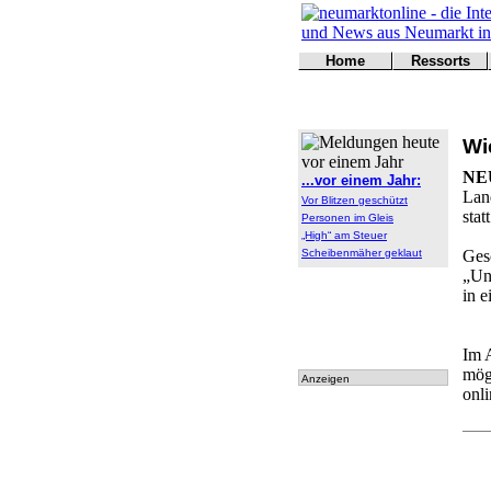
Home
Ressorts
Titelseite
Politik
Kontakt
Kultur
Wirtschaft
Wi
Sport
Polizei
NE
...vor einem Jahr:
Online
Lan
Vor Blitzen geschützt
Leser
statt
Personen im Gleis
„High“ am Steuer
Scheibenmäher geklaut
Ges
„Un
in e
Im 
mög
Anzeigen
onl