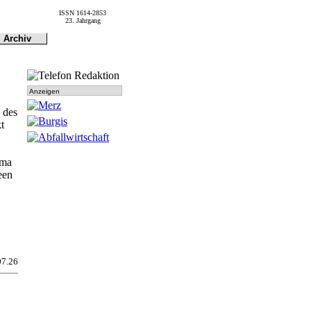
ISSN 1614-2853
23. Jahrgang
Archiv
Archiv
Dokumen-
tationen
Anzeigen
 des
t
ema
een
07.26