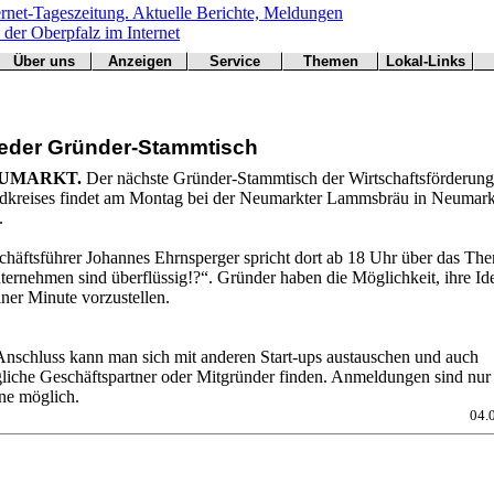
Über uns
Anzeigen
Service
Themen
Lokal-Links
Werbung
Arbeitsamt
Redaktion
Notfall
Übersicht
buchen
BN
Impressum
Wetter
CSU
Kontakt
Verkehr
eder Gründer-Stammtisch
Freie Wähler
Bücher
Gesundheit
Hallo
UMARKT.
Der nächste Gründer-Stammtisch der Wirtschaftsförderung
Grüne
dkreises findet am Montag bei der Neumarkter Lammsbräu in Neumark
Kirchen
.
Landwirtschaft
SPD
chäftsführer Johannes Ehrnsperger spricht dort ab 18 Uhr über das Th
ternehmen sind überflüssig!?“. Gründer haben die Möglichkeit, ihre Id
Statistiken
iner Minute vorzustellen.
Anschluss kann man sich mit anderen Start-ups austauschen und auch
liche Geschäftspartner oder Mitgründer finden. Anmeldungen sind nur
ine möglich.
04.