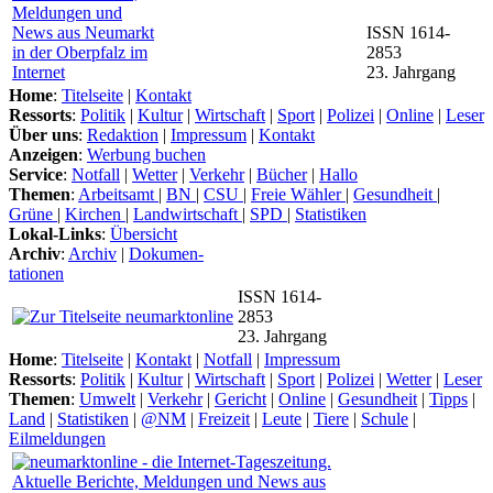
ISSN 1614-
2853
23. Jahrgang
Home
:
Titelseite
|
Kontakt
Ressorts
:
Politik
|
Kultur
|
Wirtschaft
|
Sport
|
Polizei
|
Online
|
Leser
Über uns
:
Redaktion
|
Impressum
|
Kontakt
Anzeigen
:
Werbung buchen
Service
:
Notfall
|
Wetter
|
Verkehr
|
Bücher
|
Hallo
Themen
:
Arbeitsamt
|
BN
|
CSU
|
Freie Wähler
|
Gesundheit
|
Grüne
|
Kirchen
|
Landwirtschaft
|
SPD
|
Statistiken
Lokal-Links
:
Übersicht
Archiv
:
Archiv
|
Dokumen-
tationen
ISSN 1614-
2853
23. Jahrgang
Home
:
Titelseite
|
Kontakt
|
Notfall
|
Impressum
Ressorts
:
Politik
|
Kultur
|
Wirtschaft
|
Sport
|
Polizei
|
Wetter
|
Leser
Themen
:
Umwelt
|
Verkehr
|
Gericht
|
Online
|
Gesundheit
|
Tipps
|
Land
|
Statistiken
|
@NM
|
Freizeit
|
Leute
|
Tiere
|
Schule
|
Eilmeldungen