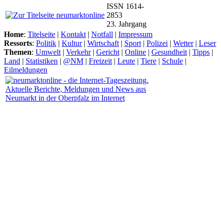
ISSN 1614-
2853
23. Jahrgang
Home
:
Titelseite
|
Kontakt
|
Notfall
|
Impressum
Ressorts
:
Politik
|
Kultur
|
Wirtschaft
|
Sport
|
Polizei
|
Wetter
|
Leser
Themen
:
Umwelt
|
Verkehr
|
Gericht
|
Online
|
Gesundheit
|
Tipps
|
Land
|
Statistiken
|
@NM
|
Freizeit
|
Leute
|
Tiere
|
Schule
|
Eilmeldungen