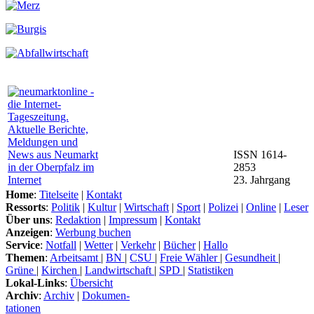
ISSN 1614-
2853
23. Jahrgang
Home
:
Titelseite
|
Kontakt
Ressorts
:
Politik
|
Kultur
|
Wirtschaft
|
Sport
|
Polizei
|
Online
|
Leser
Über uns
:
Redaktion
|
Impressum
|
Kontakt
Anzeigen
:
Werbung buchen
Service
:
Notfall
|
Wetter
|
Verkehr
|
Bücher
|
Hallo
Themen
:
Arbeitsamt
|
BN
|
CSU
|
Freie Wähler
|
Gesundheit
|
Grüne
|
Kirchen
|
Landwirtschaft
|
SPD
|
Statistiken
Lokal-Links
:
Übersicht
Archiv
:
Archiv
|
Dokumen-
tationen