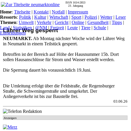
ISSN 1614-2853
23. Jahrgang
Home
:
Titelseite
|
Kontakt
|
Notfall
|
Impressum
Ressorts
:
Politik
|
Kultur
|
Wirtschaft
|
Sport
|
Polizei
|
Wetter
|
Leser
Themen
:
Umwelt
|
Verkehr
|
Gericht
|
Online
|
Gesundheit
|
Tipps
|
Land
|
Statistiken
|
@NM
|
Freizeit
|
Leute
|
Tiere
|
Schule
|
Lährer Weg gesperrt
Eilmeldungen
NEUMARKT.
Ab Montag nächster Woche wird der Lährer Weg
in Neumarkt in einem Teilstück gesperrt.
Betroffen ist der Bereich auf Höhe der Hausnummer 15b. Dort
sollen Hausanschlüsse für Strom und Wasser erstellt werden.
Die Sperrung dauert bis voraussichtlich 19.Juni.
Die Umleitung erfolgt über die Feldstraße, die Regensburger
Straße, die Schweningerstraße und umgekehrt. Der
Anliegerverkehr ist bis zur Baustelle frei.
03.06.26
Anzeigen