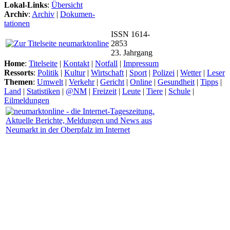
Lokal-Links
:
Übersicht
Archiv
:
Archiv
|
Dokumen-
tationen
ISSN 1614-
2853
23. Jahrgang
Home
:
Titelseite
|
Kontakt
|
Notfall
|
Impressum
Ressorts
:
Politik
|
Kultur
|
Wirtschaft
|
Sport
|
Polizei
|
Wetter
|
Leser
Themen
:
Umwelt
|
Verkehr
|
Gericht
|
Online
|
Gesundheit
|
Tipps
|
Land
|
Statistiken
|
@NM
|
Freizeit
|
Leute
|
Tiere
|
Schule
|
Eilmeldungen