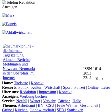
Anzeigen
ISSN 1614-
2853
23. Jahrgang
Home
:
Titelseite
|
Kontakt
Ressorts
:
Politik
|
Kultur
|
Wirtschaft
|
Sport
|
Polizei
|
Online
|
Leser
Über uns
:
Redaktion
|
Impressum
|
Kontakt
Anzeigen
:
Werbung buchen
Service
:
Notfall
|
Wetter
|
Verkehr
|
Bücher
|
Hallo
Themen
:
Arbeitsamt
|
BN
|
CSU
|
Freie Wähler
|
Gesundheit
|
Grüne
|
Kirchen
|
Landwirtschaft
|
SPD
|
Statistiken