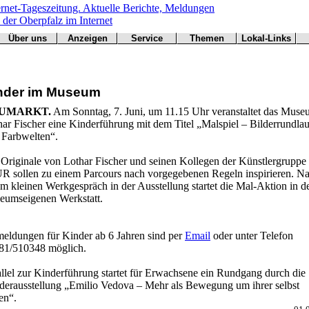
Über uns
Anzeigen
Service
Themen
Lokal-Links
Werbung
Arbeitsamt
Redaktion
Notfall
Übersicht
buchen
BN
Impressum
Wetter
CSU
Kontakt
Verkehr
nder im Museum
Freie Wähler
Bücher
Gesundheit
Hallo
UMARKT.
Am Sonntag, 7. Juni, um 11.15 Uhr veranstaltet das Mus
Grüne
ar Fischer eine Kinderführung mit dem Titel „Malspiel – Bilderrundlau
Kirchen
 Farbwelten“.
Landwirtschaft
SPD
 Originale von Lothar Fischer und seinen Kollegen der Künstlergruppe
R sollen zu einem Parcours nach vorgegebenen Regeln inspirieren. N
Statistiken
m kleinen Werkgespräch in der Ausstellung startet die Mal-Aktion in d
eumseigenen Werkstatt.
eldungen für Kinder ab 6 Jahren sind per
Email
oder unter Telefon
81/510348 möglich.
allel zur Kinderführung startet für Erwachsene ein Rundgang durch die
derausstellung „Emilio Vedova – Mehr als Bewegung um ihrer selbst
en“.