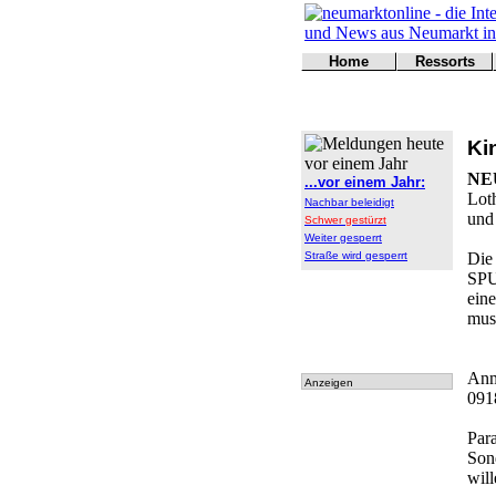
Home
Ressorts
Titelseite
Politik
Kontakt
Kultur
Wirtschaft
Ki
Sport
Polizei
NE
...vor einem Jahr:
Online
Loth
Nachbar beleidigt
Leser
und
Schwer gestürzt
Weiter gesperrt
Straße wird gesperrt
Die
SPU
eine
mus
Anm
Anzeigen
091
Par
Son
will