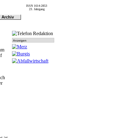
ISSN 1614-2853
23. Jahrgang
Archiv
Archiv
Dokumen-
tationen
Anzeigen
eum
f
ach
er