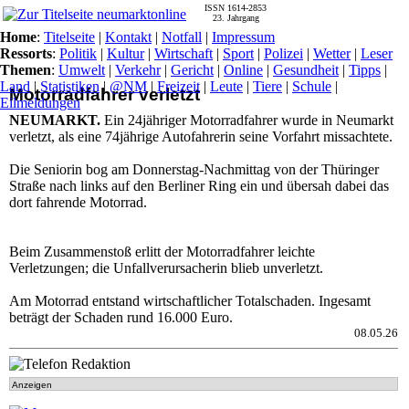
ISSN 1614-2853
23. Jahrgang
Home
:
Titelseite
|
Kontakt
|
Notfall
|
Impressum
Ressorts
:
Politik
|
Kultur
|
Wirtschaft
|
Sport
|
Polizei
|
Wetter
|
Leser
Themen
:
Umwelt
|
Verkehr
|
Gericht
|
Online
|
Gesundheit
|
Tipps
|
Land
|
Statistiken
|
@NM
|
Freizeit
|
Leute
|
Tiere
|
Schule
|
Motorradfahrer verletzt
Eilmeldungen
NEUMARKT.
Ein 24jähriger Motorradfahrer wurde in Neumarkt
verletzt, als eine 74jährige Autofahrerin seine Vorfahrt missachtete.
Die Seniorin bog am Donnerstag-Nachmittag von der Thüringer
Straße nach links auf den Berliner Ring ein und übersah dabei das
dort fahrende Motorrad.
Beim Zusammenstoß erlitt der Motorradfahrer leichte
Verletzungen; die Unfallverursacherin blieb unverletzt.
Am Motorrad entstand wirtschaftlicher Totalschaden. Ingesamt
beträgt der Schaden rund 16.000 Euro.
08.05.26
Anzeigen