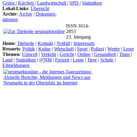
Grüne
|
Kirchen
|
Landwirtschaft
|
SPD
|
Statistiken
Lokal-Links
:
Übersicht
Archiv
:
Archiv
|
Dokumen-
tationen
ISSN 1614-
2853
23. Jahrgang
Home
:
Titelseite
|
Kontakt
|
Notfall
|
Impressum
Ressorts
:
Politik
|
Kultur
|
Wirtschaft
|
Sport
|
Polizei
|
Wetter
|
Leser
Themen
:
Umwelt
|
Verkehr
|
Gericht
|
Online
|
Gesundheit
|
Tipps
|
Land
|
Statistiken
|
@NM
|
Freizeit
|
Leute
|
Tiere
|
Schule
|
Eilmeldungen