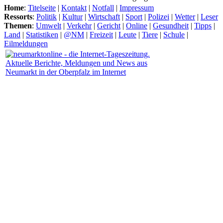
Home
:
Titelseite
|
Kontakt
|
Notfall
|
Impressum
Ressorts
:
Politik
|
Kultur
|
Wirtschaft
|
Sport
|
Polizei
|
Wetter
|
Leser
Themen
:
Umwelt
|
Verkehr
|
Gericht
|
Online
|
Gesundheit
|
Tipps
|
Land
|
Statistiken
|
@NM
|
Freizeit
|
Leute
|
Tiere
|
Schule
|
Eilmeldungen