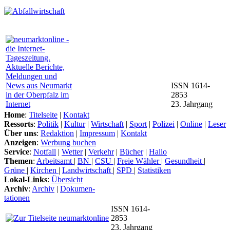
ISSN 1614-
2853
23. Jahrgang
Home
:
Titelseite
|
Kontakt
Ressorts
:
Politik
|
Kultur
|
Wirtschaft
|
Sport
|
Polizei
|
Online
|
Leser
Über uns
:
Redaktion
|
Impressum
|
Kontakt
Anzeigen
:
Werbung buchen
Service
:
Notfall
|
Wetter
|
Verkehr
|
Bücher
|
Hallo
Themen
:
Arbeitsamt
|
BN
|
CSU
|
Freie Wähler
|
Gesundheit
|
Grüne
|
Kirchen
|
Landwirtschaft
|
SPD
|
Statistiken
Lokal-Links
:
Übersicht
Archiv
:
Archiv
|
Dokumen-
tationen
ISSN 1614-
2853
23. Jahrgang